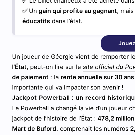
✅
Le billet chanceux a été acheté dan
✅
Un
gain qui profite au gagnant
, mais
éducatifs
dans l’état.
Jouez
Un joueur de Géorgie vient de remporter l
l’État,
peut-on lire sur le
site officiel du Po
de paiement
: la
rente annuelle sur 30 ans
importante qui va impacter son avenir !
Jackpot Powerball : un record historiq
Le Powerball a changé la vie d’un joueur c
jackpot de l’histoire de l’État :
478,2 million
Mart de Buford
, comprenait les numéros
2