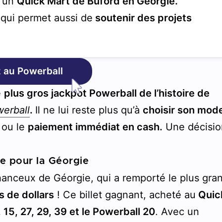
s un
Quick Mart de Buford en Géorgie.
 qui permet aussi de
soutenir des projets
 au Powerball
e
plus gros jackpot Powerball de l’histoire de
werball
.
Il ne lui reste plus qu’à
choisir son mod
ou le
paiement immédiat en cash.
Une décisio
ue pour la Géorgie
hanceux de Géorgie, qui a remporté le plus gra
s de dollars
! Ce billet gagnant, acheté au
Quic
, 15, 27, 29, 39 et le Powerball 20
. Avec un