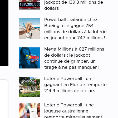
jackpot de 139,3 millions de
dollars
Powerball : salariée chez
Boeing, elle gagne 754
millions de dollars à la loterie
en jouant pour 747 millions !
Mega Millions à 627 millions
de dollars : le jackpot
continue de grimper, un
tirage à ne pas manquer !
Loterie Powerball : un
gagnant en Floride remporte
214,9 millions de dollars
Loterie Powerball : une
joueuse australienne
remporte miraculeusement