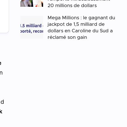
20 millions de dollars
Mega Millions : le gagnant du
jackpot de 1,5 milliard de
dollars en Caroline du Sud a
réclamé son gain
e
n
nd
k