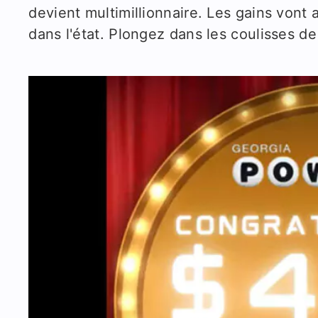
devient multimillionnaire. Les gains vont 
dans l'état. Plongez dans les coulisses de 