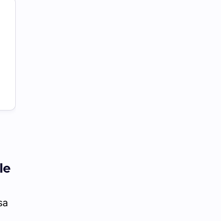
s
le
sa