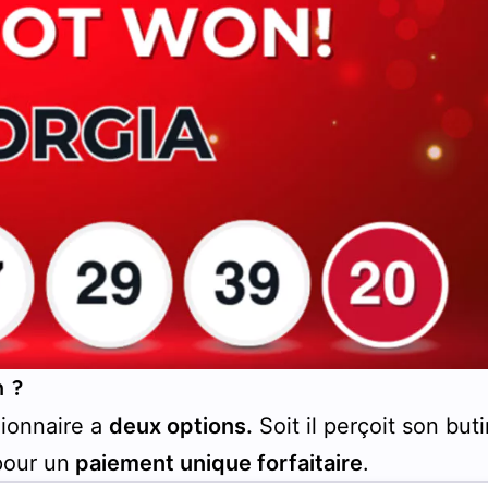
h ?
lionnaire a
deux options.
Soit il perçoit son but
 pour un
paiement unique forfaitaire
.