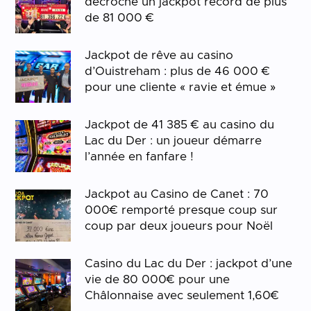
décroche un jackpot record de plus
de 81 000 €
Jackpot de rêve au casino
d’Ouistreham : plus de 46 000 €
pour une cliente « ravie et émue »
Jackpot de 41 385 € au casino du
Lac du Der : un joueur démarre
l’année en fanfare !
Jackpot au Casino de Canet : 70
000€ remporté presque coup sur
coup par deux joueurs pour Noël
Casino du Lac du Der : jackpot d’une
vie de 80 000€ pour une
Châlonnaise avec seulement 1,60€