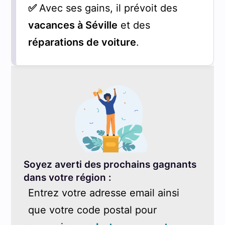
✅
Avec ses gains, il prévoit des
vacances à Séville
et des
réparations de voiture
.
Soyez averti des prochains gagnants
dans votre région :
Entrez votre adresse email ainsi
que votre code postal pour