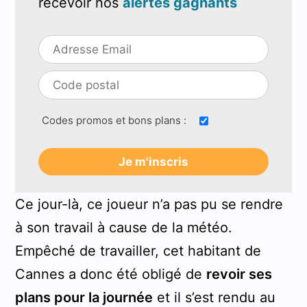
recevoir nos
alertes gagnants
Codes promos et bons plans :
Ce jour-là, ce joueur n’a pas pu se rendre
à son travail à cause de la météo.
Empêché de travailler, cet habitant de
Cannes a donc été obligé de
revoir ses
plans pour la journée
et il s’est rendu au