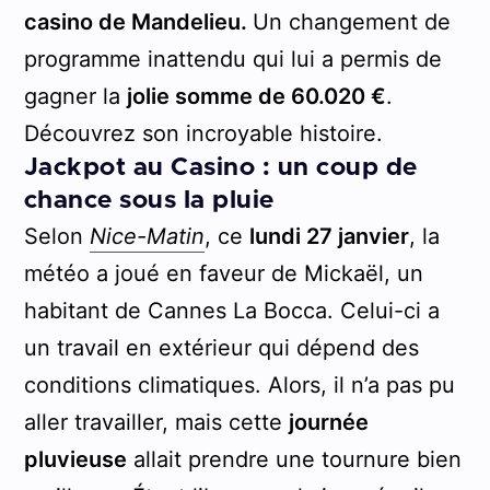
casino de Mandelieu.
Un changement de
programme inattendu qui lui a permis de
gagner la
jolie somme de 60.020 €
.
Découvrez son incroyable histoire.
Jackpot au Casino : un coup de
chance sous la pluie
Selon
Nice-Matin
, ce
lundi 27 janvier
, la
météo a joué en faveur de Mickaël, un
habitant de Cannes La Bocca. Celui-ci a
un travail en extérieur qui dépend des
conditions climatiques. Alors, il n’a pas pu
aller travailler, mais cette
journée
pluvieuse
allait prendre une tournure bien