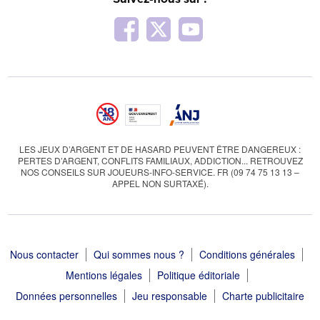
LES JEUX D’ARGENT ET DE HASARD PEUVENT ÊTRE DANGEREUX :
PERTES D’ARGENT, CONFLITS FAMILIAUX, ADDICTION... RETROUVEZ
NOS CONSEILS SUR JOUEURS-INFO-SERVICE. FR (09 74 75 13 13 –
APPEL NON SURTAXÉ).
Nous contacter
Qui sommes nous ?
Conditions générales
Mentions légales
Politique éditoriale
Données personnelles
Jeu responsable
Charte publicitaire