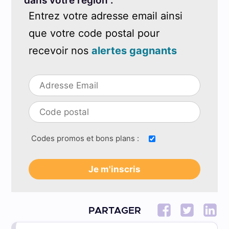
dans votre région :
Entrez votre adresse email ainsi
que votre code postal pour
recevoir nos
alertes gagnants
Codes promos et bons plans :
PARTAGER