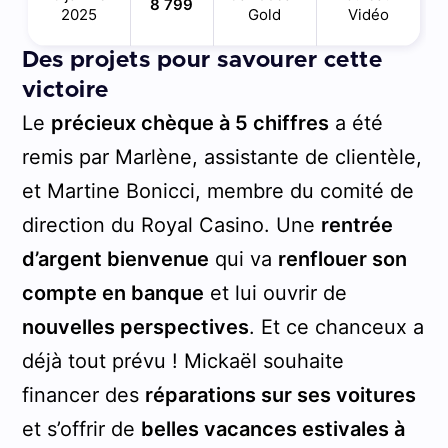
8 799
2025
Gold
Vidéo
Des projets pour savourer cette
victoire
Le
précieux chèque à 5 chiffres
a été
remis par Marlène, assistante de clientèle,
et Martine Bonicci, membre du comité de
direction du Royal Casino. Une
rentrée
d’argent bienvenue
qui va
renflouer son
compte en banque
et lui ouvrir de
nouvelles perspectives
. Et ce chanceux a
déjà tout prévu ! Mickaël souhaite
financer des
réparations sur ses voitures
et s’offrir de
belles vacances estivales à