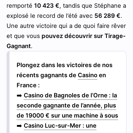
remporté
10 423 €
, tandis que Stéphane a
explosé le record de l’été avec
56 289 €
.
Une autre victoire qui a de quoi faire rêver
et que vous
pouvez découvrir sur Tirage-
Gagnant
.
Plongez dans les victoires de nos
récents gagnants de
Casino
en
France :
➡️
Casino de Bagnoles de l’Orne : la
seconde gagnante de l’année, plus
de 19000 € sur une machine à sous
➡️
Casino Luc-sur-Mer : une