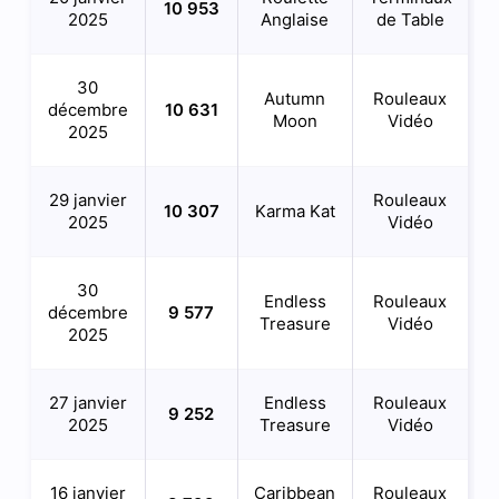
10 953
2025
Anglaise
de Table
30
Autumn
Rouleaux
décembre
10 631
Moon
Vidéo
2025
29 janvier
Rouleaux
10 307
Karma Kat
2025
Vidéo
30
Endless
Rouleaux
décembre
9 577
Treasure
Vidéo
2025
27 janvier
Endless
Rouleaux
9 252
2025
Treasure
Vidéo
16 janvier
Caribbean
Rouleaux