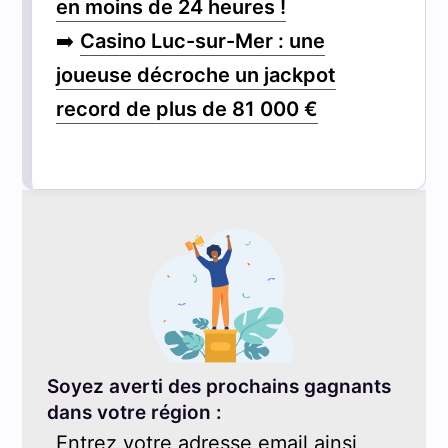
en moins de 24 heures !
➡️
Casino Luc-sur-Mer : une
joueuse décroche un jackpot
record de plus de 81 000 €
Soyez averti des prochains gagnants
dans votre région :
Entrez votre adresse email ainsi