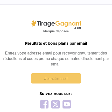
Marque déposée
Résultats et bons plans par email
Entrez votre adresse email pour recevoir gratuitement des
réductions et codes promo chaque semaine directement par
email.
Je m'abonne !
Suivez-nous sur :