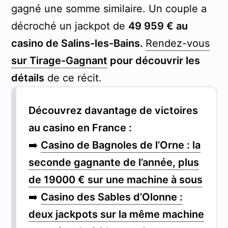
gagné une somme similaire. Un couple a
décroché un jackpot de
49 959 € au
casino de Salins-les-Bains.
Rendez-vous
sur Tirage-Gagnant
pour découvrir les
détails
de ce récit.
Découvrez davantage de victoires
au casino en France :
➡️
Casino de Bagnoles de l’Orne : la
seconde gagnante de l’année, plus
de 19000 € sur une machine à sous
➡️
Casino des Sables d’Olonne :
deux jackpots sur la même machine