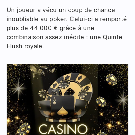
Un joueur a vécu un coup de chance
inoubliable au poker. Celui-ci a remporté
plus de 44 000 € grâce à une
combinaison assez inédite : une Quinte
Flush royale.