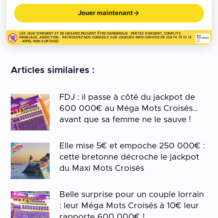
Jouer maintenant
LES JEUX D'ARGENT ET DE HASARD PEUVENT ÊTRE DANGEREUX : PERTES D'ARGENT, CONFLITS
FAMILIAUX, ADDICTION... RETROUVEZ NOS CONSEILS SUR JOUEURS-INFO-SERVICE.FR (09 74 75 13 13
- APPEL NON SURTAXÉ)
Articles similaires :
FDJ : il passe à côté du jackpot de
600 000€ au Méga Mots Croisés…
avant que sa femme ne le sauve !
Elle mise 5€ et empoche 250 000€ :
cette bretonne décroche le jackpot
du Maxi Mots Croisés
Belle surprise pour un couple lorrain
: leur Méga Mots Croisés à 10€ leur
rapporte 600 000€ !