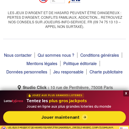
LES JEUX D’ARGENT ET DE HASARD PEUVENT ÊTRE DANGEREUX :
PERTES D’ARGENT, CONFLITS FAMILIAUX, ADDICTION... RETROUVEZ
NOS CONSEILS SUR JOUEURS-INFO-SERVICE. FR (09 74 75 13 13 –
APPEL NON SURTAXÉ).
Nous contacter
Qui sommes nous ?
Conditions générales
Mentions légales
Politique éditoriale
Données personnelles
Jeu responsable
Charte publicitaire
Studio Click :
10 rue de Penthièvre, 75008 Paris
x
JOUEZ AUX PLUS GRANDES LOTERIES
Tentez les
plus gros jackpots
Jouez en ligne aux plus grandes loteries du monde
Tirage Gagnant © 2013 - 2026 - Tous droits réservés
Jouer maintenant
LES JEUX D'ARGENT ET DE HASARD PEUVENT ÊTRE DANGEREUX : PERTES D'ARGENT, CONFLITS FAMILIAUX,