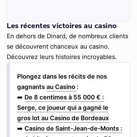
Les récentes victoires au casino
En dehors de Dinard, de nombreux clients
se découvrent chanceux au casino.
Découvrez leurs histoires incroyables.
Plongez dans les récits de nos
gagnants
au Casino
:
➡️
De 8 centimes à 55 000 € :
Serge, ce joueur qui a gagné le
gros lot au Casino de Bordeaux
➡️
Casino de Saint-Jean-de-Monts :