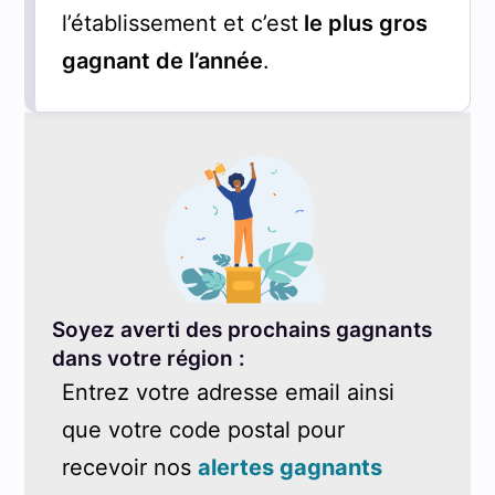
l’établissement et c’est
le plus gros
gagnant de l’année
.
Soyez averti des prochains gagnants
dans votre région :
Entrez votre adresse email ainsi
que votre code postal pour
recevoir nos
alertes gagnants