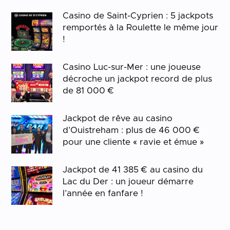
Casino de Saint-Cyprien : 5 jackpots
remportés à la Roulette le même jour
!
Casino Luc-sur-Mer : une joueuse
décroche un jackpot record de plus
de 81 000 €
Jackpot de rêve au casino
d’Ouistreham : plus de 46 000 €
pour une cliente « ravie et émue »
Jackpot de 41 385 € au casino du
Lac du Der : un joueur démarre
l’année en fanfare !