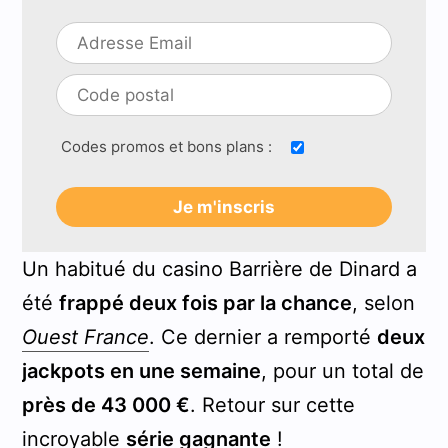
Codes promos et bons plans :
Un habitué du casino Barrière de Dinard a
été
frappé deux fois par la chance
, selon
Ouest France
. Ce dernier a remporté
deux
jackpots en une semaine
, pour un total de
près de 43 000 €
. Retour sur cette
incroyable
série gagnante
!