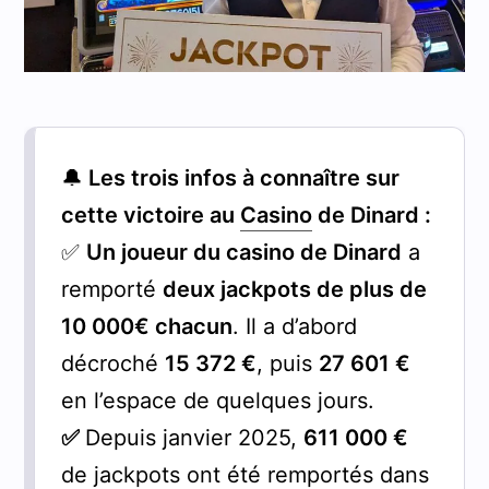
🔔
Les trois infos à connaître sur
cette victoire au
Casino
de Dinard :
✅
Un joueur du casino de Dinard
a
remporté
deux jackpots de plus de
10 000€ chacun
. Il a d’abord
décroché
15 372 €
, puis
27 601 €
en l’espace de quelques jours.
✅
Depuis janvier 2025,
611 000 €
de jackpots ont été remportés dans