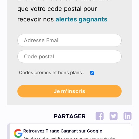
que votre code postal pour
recevoir nos
alertes gagnants
Codes promos et bons plans :
PARTAGER
Retrouvez Tirage Gagnant sur Google
Ajoutez notre média à vos sources pour voir plus