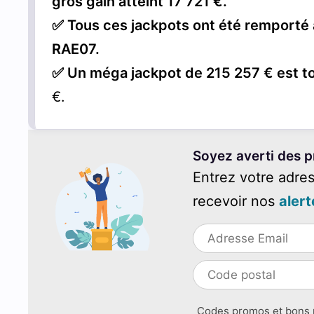
gros gain atteint 17 721 €.
✅ Tous ces jackpots ont été remporté à
RAE07.
✅
Un méga jackpot de 215 257 € est to
€.
Soyez averti des p
Entrez votre adres
recevoir nos
aler
Codes promos et bons p