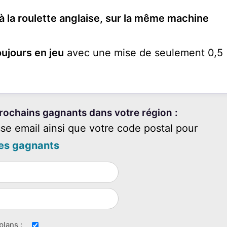
 la roulette anglaise, sur la même machine
ujours en jeu
avec une mise de seulement 0,5
rochains gagnants dans votre région :
se email ainsi que votre code postal pour
tes gagnants
lans :