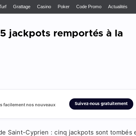
Turf
Grattage
Casino
Poker
Code Promo
Actualités
 5 jackpots remportés à la
Suivez-nous gratuitement
us facilement nos nouveaux
de Saint-Cyprien : cinq jackpots sont tombés 