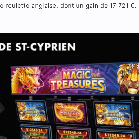
 roulette anglaise, dont un gain de 17 721 €.