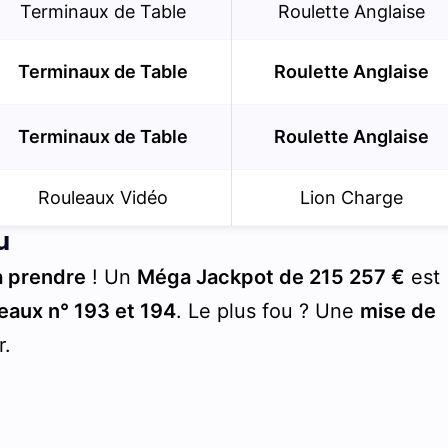
Terminaux de Table
Roulette Anglaise
Terminaux de Table
Roulette Anglaise
Terminaux de Table
Roulette Anglaise
Rouleaux Vidéo
Lion Charge
u
à prendre
! Un
Méga Jackpot de 215 257 €
est
eaux n° 193 et 194
. Le plus fou ? Une
mise de
r.