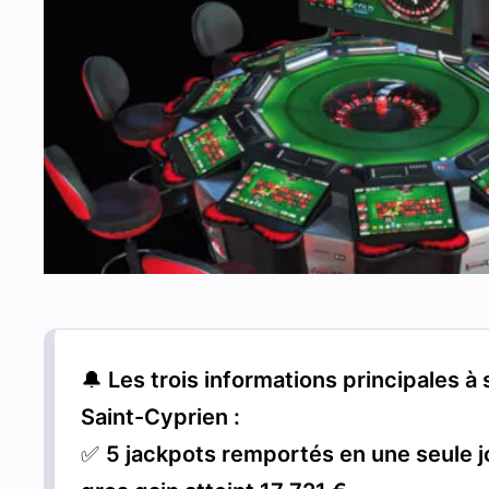
🔔
Les trois informations principales à 
Saint-Cyprien :
✅
5 jackpots remportés en une seule 