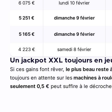
6 075 €
lundi 10 février
5 251 €
dimanche 9 février
5 165 €
dimanche 9 février
4 223 €
samedi 8 février
Un jackpot XXL toujours en je
Si ces gains font rêver,
le plus beau reste 
toujours en attente sur les
machines à roul
seulement 0,5 €
peut suffire à le décroche