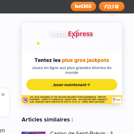
Installer
JOUEZ AUX PLUS GRANDES LOTERIES
Tentez les
plus gros jackpots
Jouez en ligne aux plus grandes loteries du
monde
Jouer maintenant
LES JEUX D'ARGENT ET DE HASARD PEUVENT ÊTRE DANGEREUX : PERTES
D'ARGENT, CONFLITS FAMILIAUX, ADDICTION... RETROUVEZ NOS CONSEILS
SUR JOUEURS-INFO-SERVICE.FR (09 74 75 13 13 - APPEL NON SURTAXÉ)
Articles similaires :
en
Casino de Saint-Brévin : 3