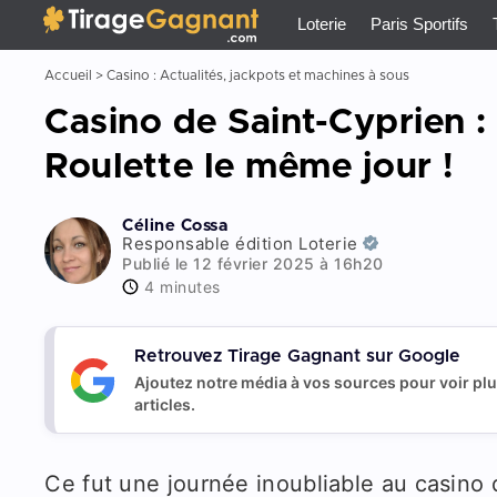
Tirage Gagnant
x
Loterie
Paris Sportifs
Accueil
>
Casino : Actualités, jackpots et machines à sous
Casino de Saint-Cyprien :
Roulette le même jour !
Céline Cossa
Responsable édition Loterie
Publié le 12 février 2025 à 16h20
4 minutes
Retrouvez Tirage Gagnant sur Google
Ajoutez notre média à vos sources pour voir pl
articles.
Ce fut une journée inoubliable au casino 