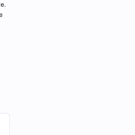
le.
e
,