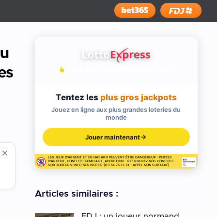
Installer
au
es
JOUEZ AUX PLUS GRANDES LOTERIES
Tentez les
plus gros jackpots
Jouez en ligne aux plus grandes loteries du
monde
Jouer maintenant
LES JEUX D'ARGENT ET DE HASARD PEUVENT ÊTRE DANGEREUX : PERTES
D'ARGENT, CONFLITS FAMILIAUX, ADDICTION... RETROUVEZ NOS CONSEILS
SUR JOUEURS-INFO-SERVICE.FR (09 74 75 13 13 - APPEL NON SURTAXÉ)
Articles similaires :
FDJ : un joueur normand