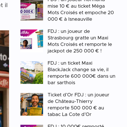
 il
mise 10 € au ticket Méga
Mots Croisés et empoche 20
000 € à Isneauville
FDJ : un joueur de
Strasbourg gratte un Maxi
Mots Croisés et remporte le
jackpot de 250 000 € !
FDJ : un ticket Maxi
BlackJack change sa vie, il
remporte 600 000€ dans un
bar sarthois
Ticket d’Or FDJ : un joueur
de Château-Thierry
remporte 500 000 € au
tabac La Cote d’Or
FDJ : 10 000€ remporté