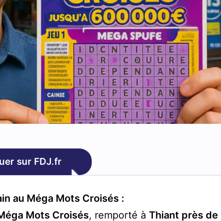
uer sur FDJ.fr
gain au Méga Mots Croisés :
Méga Mots Croisés
, remporté à
Thiant près de