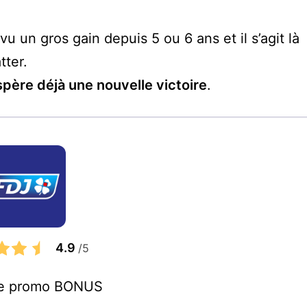
vu un gros gain depuis 5 ou 6 ans et il s’agit là
tter.
spère déjà une nouvelle victoire
.
4.9
/5
ode promo BONUS