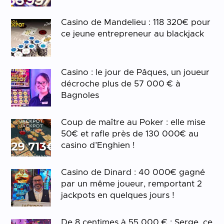
Casino de Mandelieu : 118 320€ pour
ce jeune entrepreneur au blackjack
Casino : le jour de Pâques, un joueur
décroche plus de 57 000 € à
Bagnoles
Coup de maître au Poker : elle mise
50€ et rafle près de 130 000€ au
casino d’Enghien !
Casino de Dinard : 40 000€ gagné
par un même joueur, remportant 2
jackpots en quelques jours !
De 8 centimes à 55 000 € : Serge, ce