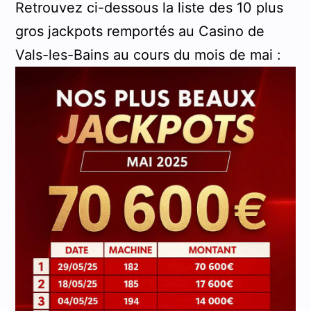
Retrouvez ci-dessous la liste des 10 plus
gros jackpots remportés au Casino de
Vals-les-Bains au cours du mois de mai :