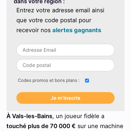
dans votre région :
Entrez votre adresse email ainsi
que votre code postal pour
recevoir nos
alertes gagnants
Codes promos et bons plans :
À Vals-les-Bains
, un joueur fidèle a
touché plus de 70 000 €
sur une machine