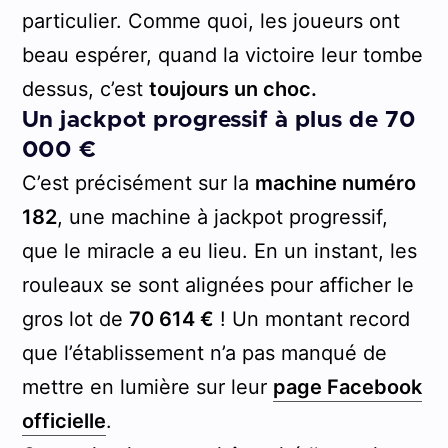
particulier. Comme quoi, les joueurs ont
beau espérer, quand la victoire leur tombe
dessus, c’est
toujours un choc.
Un jackpot progressif à plus de 70
000 €
C’est précisément sur la
machine numéro
182
, une machine à jackpot progressif,
que le miracle a eu lieu. En un instant, les
rouleaux se sont alignées pour afficher le
gros lot de
70 614 €
! Un montant record
que l’établissement n’a pas manqué de
mettre en lumière sur leur
page Facebook
officielle
.