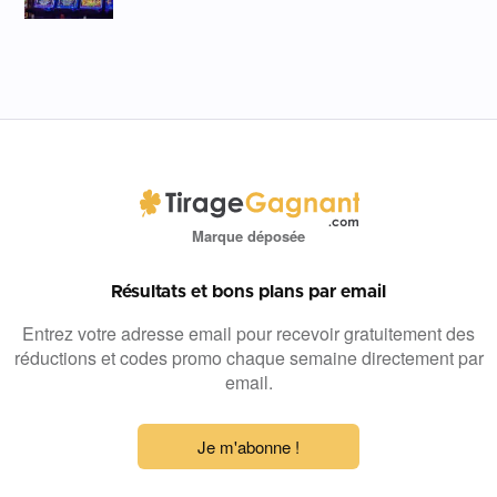
Marque déposée
Résultats et bons plans par email
Entrez votre adresse email pour recevoir gratuitement des
réductions et codes promo chaque semaine directement par
email.
Je m'abonne !