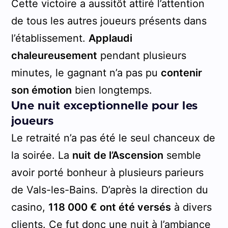
Cette victoire a aussitôt attiré l’attention
de tous les autres joueurs présents dans
l’établissement.
Applaudi
chaleureusement
pendant plusieurs
minutes, le gagnant n’a pas pu
contenir
son émotion
bien longtemps.
Une nuit exceptionnelle pour les
joueurs
Le retraité n’a pas été le seul chanceux de
la soirée. La
nuit de l’Ascension
semble
avoir porté bonheur à plusieurs parieurs
de Vals-les-Bains. D’après la direction du
casino,
118 000 € ont été versés
à divers
clients. Ce fut donc une nuit à l’ambiance