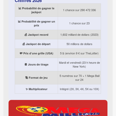
Chiffres 2026
📊 Probabilité de gagner le
1 chance sur 290 472 336
jackpot
📊 Probabilité de gagner un
1 chance sur 23
prix
1,602 milliard de dollars (2023)
💰 Jackpot record
50 millions de dollars
💰 Jackpot de départ
5 $ (environ 9 € sur TheLotter)
💸 Prix d’une grille (USA)
Mardi et vendredi (23 h heure de
📆 Jours de tirage
New York)
5 numéros sur 70 + 1 Mega Ball
🔢 Format de jeu
sur 24
Intégré (2X, 3X, 4X, 5X ou 10X)
✨ Multiplicateur