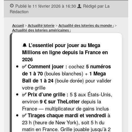
Publié le 11 février 2026 à 16:30
Rédigé par La
Rédaction
Accueil
>
Actualité loterie
>
Actualité des loteries du monde :
>
Actualité des loteries américaines :
🔔
L’essentiel pour jouer au Mega
Millions en ligne depuis la France en
2026
cochez
✅ Comment jouer :
5 numéros
(boules blanches) +
de 1 à 70
1 Mega
(boule dorée) pour valider
Ball de 1 à 24
votre grille
5 $ aux États-Unis,
✅ Prix d’une grille :
environ
depuis la
9 € sur TheLotter
France — multiplicateur de gains inclus
à
✅ Tirages chaque mardi et vendredi
23 h (heure de New York), soit 5 h du
matin en France. Grille jouable jusqu’à 2