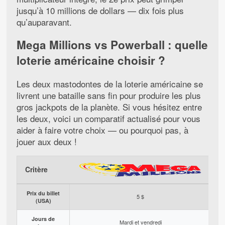
jusqu’à 10 millions de dollars — dix fois plus
qu’auparavant.
Mega Millions vs Powerball : quelle
loterie américaine choisir ?
Les deux mastodontes de la loterie américaine se
livrent une bataille sans fin pour produire les plus
gros jackpots de la planète. Si vous hésitez entre
les deux, voici un comparatif actualisé pour vous
aider à faire votre choix — ou pourquoi pas, à
jouer aux deux !
Critère
Prix du billet
5 $
(USA)
L
Jours de
Mardi et vendredi