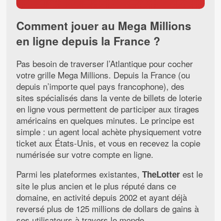
Comment jouer au Mega Millions
en ligne depuis la France ?
Pas besoin de traverser l’Atlantique pour cocher
votre grille Mega Millions. Depuis la France (ou
depuis n’importe quel pays francophone), des
sites spécialisés dans la vente de billets de loterie
en ligne vous permettent de participer aux tirages
américains en quelques minutes. Le principe est
simple : un agent local achète physiquement votre
ticket aux États-Unis, et vous en recevez la copie
numérisée sur votre compte en ligne.
Parmi les plateformes existantes,
est le
TheLotter
site le plus ancien et le plus réputé dans ce
domaine, en activité depuis 2002 et ayant déjà
reversé plus de 125 millions de dollars de gains à
ses utilisateurs à travers le monde.