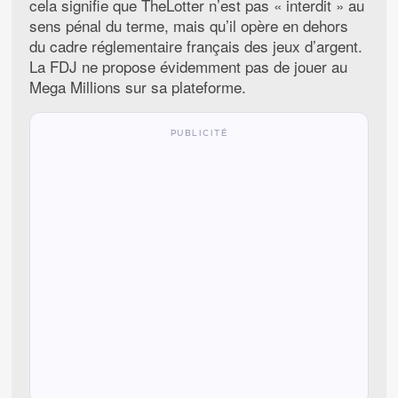
cela signifie que TheLotter n’est pas « interdit » au
sens pénal du terme, mais qu’il opère en dehors
du cadre réglementaire français des jeux d’argent.
La FDJ ne propose évidemment pas de jouer au
Mega Millions sur sa plateforme.