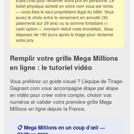
États-Unis pour réclamer votre prix en personne. Le
ticket physique acheté en votre nom vous est remis
— vous êtes le seul propriétaire légal du billet. Vous
aurez le choix entre le versement en annuité (30
paiements sur 29 ans) ou la somme forfaitaire («
cash option », montant réduit mais immédiat). Vous
disposez de 180 jours après le tirage pour réclamer
votre prix.
Remplir votre grille Mega Millions
en ligne : le tutoriel vidéo
Vous préférez un guide visuel ? L’équipe de Tirage-
Gagnant.com vous accompagne étape par étape
en vidéo pour créer votre compte, choisir vos
numéros et valider votre première grille Mega
Millions en ligne depuis la France.
📋 Mega Millions en un coup d’œil —