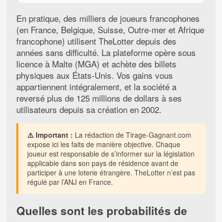
En pratique, des milliers de joueurs francophones
(en France, Belgique, Suisse, Outre-mer et Afrique
francophone) utilisent TheLotter depuis des
années sans difficulté. La plateforme opère sous
licence à Malte (MGA) et achète des billets
physiques aux États-Unis. Vos gains vous
appartiennent intégralement, et la société a
reversé plus de 125 millions de dollars à ses
utilisateurs depuis sa création en 2002.
⚠️ Important :
La rédaction de Tirage-Gagnant.com
expose ici les faits de manière objective. Chaque
joueur est responsable de s’informer sur la législation
applicable dans son pays de résidence avant de
participer à une loterie étrangère. TheLotter n’est pas
régulé par l’ANJ en France.
Quelles sont les probabilités de