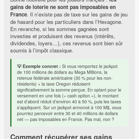
gains de loterie ne sont pas imposables en
. Il n’existe pas de taxe sur les gains de jeu
France
de hasard pour les particuliers dans l’Hexagone.
En revanche, si les sommes gagnées sont
investies et produisent des revenus (intérêts,
dividendes, loyers…), ces revenus sont bien sûr
soumis à l’impôt classique.
💡 Exemple concret :
Si vous remportez le jackpot
de 100 millions de dollars au Mega Millions, la
retenue fédérale américaine (30 % pour les non-
résidents) + la taxe Oregon réduisent
significativement la somme perçue. En optant pour le
versement en une fois (« cash option »), le montant
est d’abord réduit d’environ 40 à 50 %, puis les taxes
s’appliquent. Sur un jackpot annoncé à 100 M$, vous
pourriez percevoir entre 30 et 40 millions de dollars
net — pas imposables en France. Pas mal, non ?
Comment récupérer ses gains