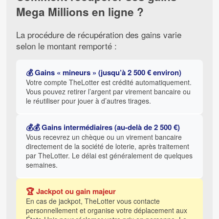
Mega Millions en ligne ?
La procédure de récupération des gains varie
selon le montant remporté :
💰 Gains « mineurs » (jusqu’à 2 500 € environ)
Votre compte TheLotter est crédité automatiquement.
Vous pouvez retirer l’argent par virement bancaire ou
le réutiliser pour jouer à d’autres tirages.
💰💰 Gains intermédiaires (au-delà de 2 500 €)
Vous recevrez un chèque ou un virement bancaire
directement de la société de loterie, après traitement
par TheLotter. Le délai est généralement de quelques
semaines.
🏆 Jackpot ou gain majeur
En cas de jackpot, TheLotter vous contacte
personnellement et organise votre déplacement aux