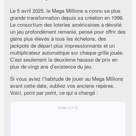
Le 5 avril 2025, le Mega Millions a connu sa plus
grande transformation depuis sa création en 1996.
Le consortium des loteries américaines a dévoilé
un jeu profondément remanié, pensé pour offrir des
gains plus élevés à tous les échelons, des
jackpots de départ plus impressionnants et un
multiplicateur automatique sur chaque grille jouée.
C’est seulement la deuxième hausse de prix en
plus de vingt ans d’existence du jeu.
Si vous aviez l’habitude de jouer au Mega Millions
avant cette date, oubliez vos anciens repères.
Voici, point par point, ce qui a changé :