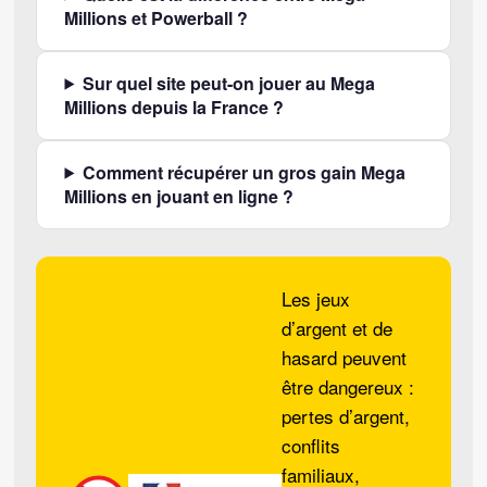
Millions et Powerball ?
Sur quel site peut-on jouer au Mega
Millions depuis la France ?
Comment récupérer un gros gain Mega
Millions en jouant en ligne ?
Les jeux
d’argent et de
hasard peuvent
être dangereux :
pertes d’argent,
conflits
familiaux,