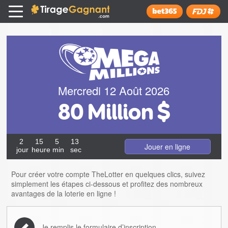
Tirage Gagnant
x
Installer
Mercredi 12 Août 2026
80 Million $
2
15
5
12
Jouer en ligne
jour
heure
min
sec
Pour créer votre compte TheLotter en quelques clics, suivez
simplement les étapes ci-dessous et profitez des nombreux
avantages de la loterie en ligne !
Je remplis le formulaire d’inscription