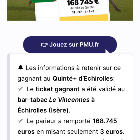
👉 Jouez sur PMU.fr
🔔 Les informations à retenir sur ce
gagnant au
Quinté+
d’Echirolles
:
✅ Le
ticket gagnant
a été validé au
bar-tabac
Le Vincennes
à
Échirolles (Isère)
.
✅ Le parieur a remporté
168.745
euros
en misant seulement
3 euros
.