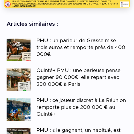
LES JEUX D'ARGENT ET DE HASARD PEUVENT ÊTRE DANGEREUX : PERTES D'ARGENT, CONFLITS
FAMILIAUX, ADDICTION... RETROUVEZ NOS CONSEILS SUR JOUEURS-INFO-SERVICE.FR (09 74 75 13 13
- APPEL NON SURTAXÉ)
Articles similaires :
PMU : un parieur de Grasse mise
trois euros et remporte près de 400
000€
Quinté+ PMU : une parieuse pense
gagner 90 000€, elle repart avec
290 000€ à Paris
PMU : ce joueur discret à La Réunion
remporte plus de 200 000 € au
Quinté+
PMU : « le gagnant, un habitué, est