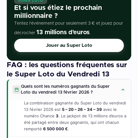
SUPER LOTO
Et si vous étiez le prochain
millionnaire ?
Tentez l'événement pour seulement 3 € et jouez pour
13 millions d'euros
décrocher
.
Jouer au Super Loto
FAQ : les questions fréquentes sur
le Super Loto du Vendredi 13
Quels sont les numéros gagnants du Super
Loto du vendredi 13 février 2026 ?
La combinaison gagnante du Super Loto du vendredi
13 février 2026 est
5 – 20 – 26 – 34 – 39
avec le
numéro Chance
3
. Le jackpot de 13 millions d’euros a
été partagé entre deux gagnants, qui ont chacun
remporté
6 500 000 €
.