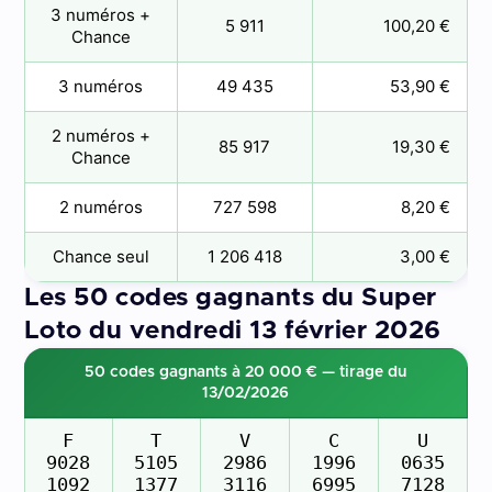
3 numéros +
5 911
100,20 €
Chance
3 numéros
49 435
53,90 €
2 numéros +
85 917
19,30 €
Chance
2 numéros
727 598
8,20 €
Chance seul
1 206 418
3,00 €
Les 50 codes gagnants du Super
Loto du vendredi 13 février 2026
50 codes gagnants à 20 000 € — tirage du
13/02/2026
F
T
V
C
U
9028
5105
2986
1996
0635
1092
1377
3116
6995
7128