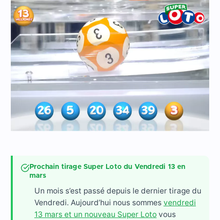
Prochain tirage Super Loto du Vendredi 13 en
mars
Un mois s’est passé depuis le dernier tirage du
Vendredi. Aujourd’hui nous sommes
vendredi
13 mars et un nouveau Super Loto
vous