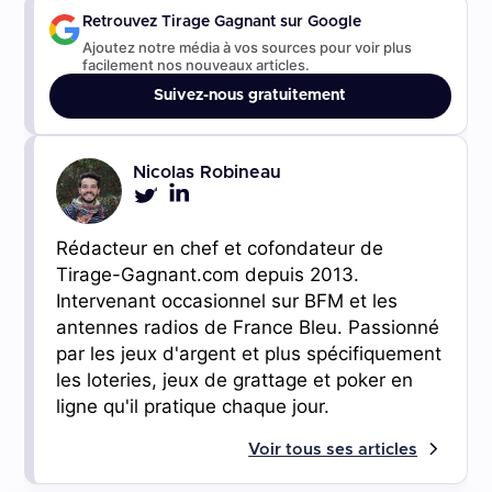
Retrouvez Tirage Gagnant sur Google
Ajoutez notre média à vos sources pour voir plus
facilement nos nouveaux articles.
Suivez-nous gratuitement
Nicolas Robineau
Rédacteur en chef et cofondateur de
Tirage-Gagnant.com depuis 2013.
Intervenant occasionnel sur BFM et les
antennes radios de France Bleu. Passionné
par les jeux d'argent et plus spécifiquement
les loteries, jeux de grattage et poker en
ligne qu'il pratique chaque jour.
Voir tous ses articles