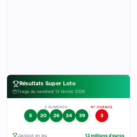
Résultats Super Loto
Tirage du vendredi 13 février 2026
5 NUMÉROS
N° CHANCE
5
20
26
34
39
3
Jackpot en jeu
13 millions d'euros