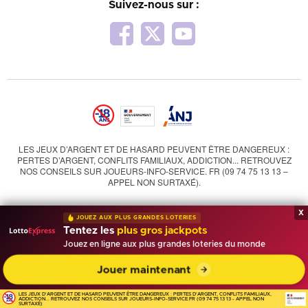
Suivez-nous sur :
LES JEUX D’ARGENT ET DE HASARD PEUVENT ÊTRE DANGEREUX :
PERTES D’ARGENT, CONFLITS FAMILIAUX, ADDICTION... RETROUVEZ
NOS CONSEILS SUR JOUEURS-INFO-SERVICE. FR (09 74 75 13 13 –
APPEL NON SURTAXÉ).
x
JOUEZ AUX PLUS GRANDES LOTERIES
Tentez les
plus gros jackpots
Jouez en ligne aux plus grandes loteries du monde
Nous contacter
Qui sommes nous ?
Conditions générales
Mentions légales
Politique éditoriale
Jouer maintenant
Données personnelles
Jeu responsable
Charte publicitaire
LES JEUX D'ARGENT ET DE HASARD PEUVENT ÊTRE DANGEREUX : PERTES D'ARGENT, CONFLITS FAMILIAUX,
ADDICTION... RETROUVEZ NOS CONSEILS SUR JOUEURS-INFO-SERVICE.FR (09 74 75 13 13 - APPEL NON
SURTAXÉ)