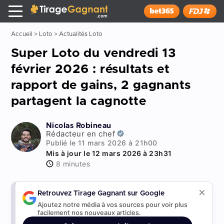
Tirage Gagnant
x
Installer
Accueil
>
Loto
>
Actualités Loto
Super Loto du vendredi 13
février 2026 : résultats et
rapport de gains, 2 gagnants
partagent la cagnotte
Nicolas Robineau
Rédacteur en chef
Publié le 11 mars 2026 à 21h00
Mis à jour le 12 mars 2026 à 23h31
8 minutes
Retrouvez Tirage Gagnant sur Google
Ajoutez notre média à vos sources pour voir plus
facilement nos nouveaux articles.