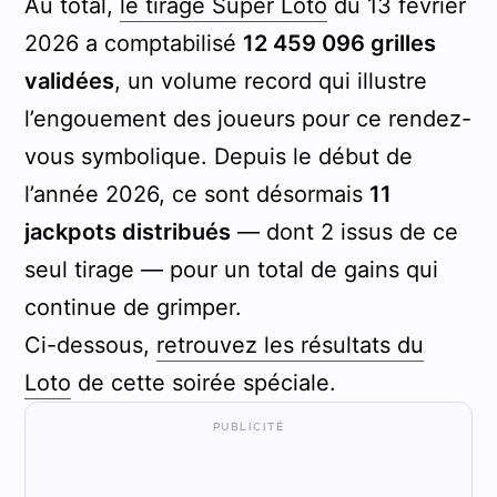
Au total,
le tirage Super Loto
du 13 février
2026 a comptabilisé
12 459 096 grilles
validées
, un volume record qui illustre
l’engouement des joueurs pour ce rendez-
vous symbolique. Depuis le début de
l’année 2026, ce sont désormais
11
jackpots distribués
— dont 2 issus de ce
seul tirage — pour un total de gains qui
continue de grimper.
Ci-dessous,
retrouvez les résultats du
Loto
de cette soirée spéciale.