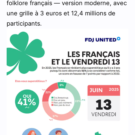
folklore français — version moderne, avec
une grille à 3 euros et 12,4 millions de
participants.