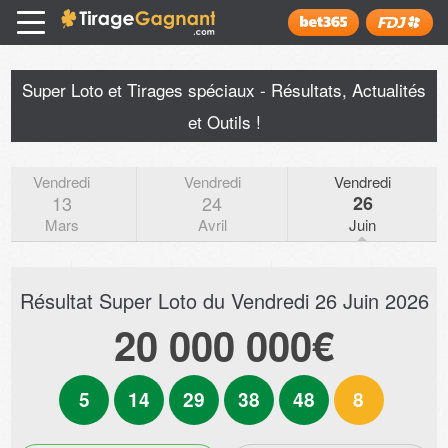
Tirage Gagnant
x
Installer
Super Loto et Tirages spéciaux - Résultats, Actualités
et Outils !
Vendredi
Vendredi
Vendredi
13
24
26
Mars
Avril
Juin
Résultat Super Loto du
Vendredi 26 Juin 2026
20 000 000€
5
14
29
38
48
8