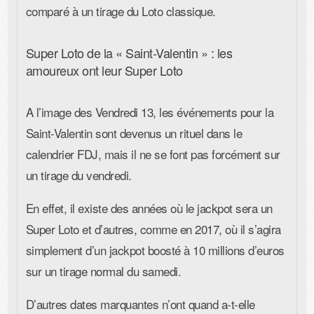
comparé à un tirage du Loto classique.
Super Loto de la « Saint-Valentin » : les
amoureux ont leur Super Loto
A l’image des Vendredi 13, les événements pour la
Saint-Valentin sont devenus un rituel dans le
calendrier FDJ, mais il ne se font pas forcément sur
un tirage du vendredi.
En effet, il existe des années où le jackpot sera un
Super Loto et d’autres, comme en 2017, où il s’agira
simplement d’un jackpot boosté à 10 millions d’euros
sur un tirage normal du samedi.
D’autres dates marquantes n’ont quand a-t-elle