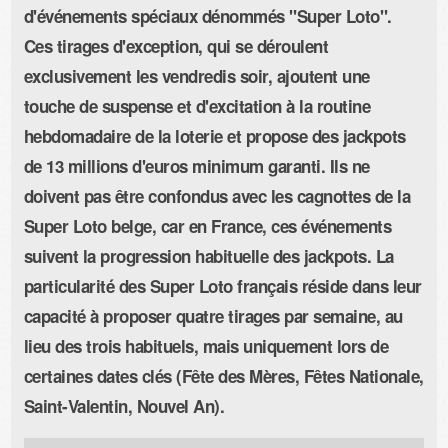
qui a fait deux multimillionnaires le 26 juin, le prochain
d'événements spéciaux dénommés "Super Loto".
rendez-vous est fixé au vendredi 18 septembre 2026 avec
Ces tirages d'exception, qui se déroulent
le Super Loto Mission Patrimoine et ses 13 millions
exclusivement les vendredis soir, ajoutent une
d'euros minimum. Voici le calendrier complet des dates
encore à venir, les résultats des tirages déjà tombés, et
touche de suspense et d'excitation à la routine
tout ce qu'il faut savoir pour ne rien rater d'ici au Super
hebdomadaire de la loterie et propose des jackpots
Loto du Nouvel An.
de 13 millions d'euros minimum garanti. Ils ne
doivent pas être confondus avec les cagnottes de la
Super Loto belge, car en France, ces événements
suivent la progression habituelle des jackpots. La
Grand Loto de l'été : témoignages des deux
particularité des Super Loto français réside dans leur
gagnants à 10 millions d'euros en Dordogne et
à Paris
capacité à proposer quatre tirages par semaine, au
lieu des trois habituels, mais uniquement lors de
Ils cherchaient une table pour dîner, ils sont repartis
millionnaires. FDJ UNITED a livré ce mardi 4 août
certaines dates clés (Fête des Mères, Fêtes Nationale,
l'histoire des deux gagnants du Grand Loto de l'été du 26
Saint-Valentin, Nouvel An).
juin, un couple de Dordogne et un joueur de passage à
Lire l'article
Paris.