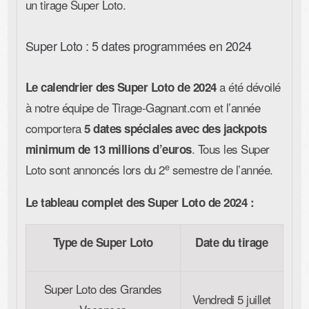
du Nord, qui a raflé 15 millions € le 22 juillet et signé le plus
un tirage Super Loto.
Cinq soirées sans le moindre gagnant, une combinaison
gros gain individuel de l'année. La dernière histoire, elle,
entièrement composée de numéros de dates de
nous vient de Périgueux et de Paris : les deux gagnants
naissance, et une seule grille validée dans le Nord qui rafle
Super Loto : 5 dates programmées en 2024
du Grand Loto de l'été ont encaissé leurs 10 millions € et
tout : le tirage du Loto du mercredi 22 juillet 2026 vient de
Lire l'article
raconté leur soirée. Retrouvez tous les résultats Loto sur
couronner le plus gros gagnant individuel de l'année, avec
Tirage-Gagnant.com. Serez-vous le prochain sur la liste ?
a été dévoilé
Le calendrier des Super Loto de 2024
15 millions d'euros sur son compte en banque. Récit d'une
Safe Play : le programme jeu responsable de
soirée pas comme les autres.
à notre équipe de Tirage-Gagnant.com et l’année
FDJ United passe à l'échelle européenne
comportera
5 dates spéciales avec des jackpots
Lancé le 12 janvier 2026, Safe Play est le label sous lequel
. Tous les Super
minimum de 13 millions d’euros
FDJ United regroupe désormais l'ensemble de ses
e
Loto sont annoncés lors du 2
semestre de l’année.
actions de jeu responsable, de la loterie FDJ aux paris
sportifs Unibet. Six engagements, une identité visuelle
Lire l'article
Le tableau complet des Super Loto de 2024 :
commune et un contexte réglementaire sous tension :
voici ce que recouvre vraiment le programme.
Loto FDJ : « Jamais plus de 50 € gagné », le
Type de Super Loto
Date du tirage
Sarthois aux 14 millions d'euros se confie
On connaît enfin l'histoire du grand gagnant sarthois du
Loto Mission Nature. Dans un communiqué publié le 8
Super Loto des Grandes
Vendredi 5 juillet
juillet, FDJ UNITED lève une partie du voile sur ce joueur