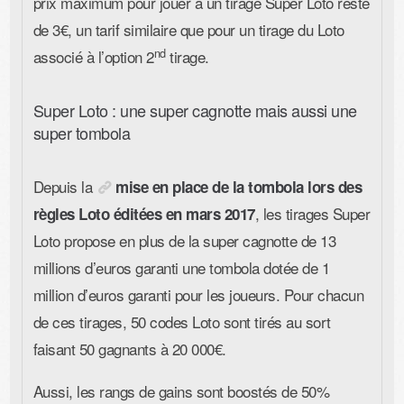
prix maximum pour jouer à un tirage Super Loto reste
de 3€, un tarif similaire que pour un tirage du Loto
nd
associé à l’option 2
tirage.
Super Loto : une super cagnotte mais aussi une
super tombola
Depuis la
mise en place de la tombola lors des
, les tirages Super
règles Loto éditées en mars 2017
Loto propose en plus de la super cagnotte de 13
millions d’euros garanti une tombola dotée de 1
million d’euros garanti pour les joueurs. Pour chacun
de ces tirages, 50 codes Loto sont tirés au sort
faisant 50 gagnants à 20 000€.
Aussi, les rangs de gains sont boostés de 50%