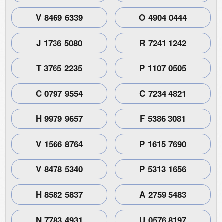
V
8
4
6
9
6
3
3
9
O
4
9
0
4
0
4
4
4
J
1
7
3
6
5
0
8
0
R
7
2
4
1
1
2
4
2
T
3
7
6
5
2
2
3
5
P
1
1
0
7
0
5
0
5
C
0
7
9
7
9
5
5
4
C
7
2
3
4
4
8
2
1
H
9
9
7
9
9
6
5
7
F
5
3
8
6
3
0
8
1
V
1
5
6
6
8
7
6
4
P
1
6
1
5
7
6
9
0
V
8
4
7
8
5
3
4
0
P
5
3
1
3
1
6
5
6
H
8
5
8
2
5
8
3
7
A
2
7
5
9
5
4
8
3
N
7
7
8
3
4
9
3
1
U
0
5
7
6
8
1
9
7