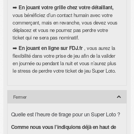
➡️
En jouant votre grille chez votre détaillant,
vous bénéficiez d’un contact humain avec votre
commerçant, mais en revanche, vous devez vous
déplacez et vous ne pourrez pas perdre votre
ticket qui ne sera pas nominatif.
➡️
, vous aurez la
En jouant en ligne sur FDJ.fr
flexibilité dans votre prise de jeu afin de la valider
en journée ou pendant la nuit et vous n’aurez plus
le stress de perdre votre ticket de jeu Super Loto.
Quelle est l’heure de tirage pour un Super Loto ?
Comme nous vous l’indiquions déjà en haut de