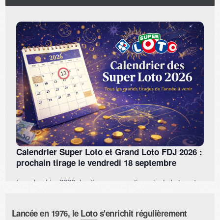
Calendrier Super Loto et Grand Loto FDJ 2026 :
prochain tirage le vendredi 18 septembre
Le calendrier 2026 des tirages exceptionnels du Loto est
entré dans sa seconde moitié. Après trois Super Loto déjà
disputés (les deux Vendredi 13 de février et mars, puis
Lancée en 1976, le
Loto
s'enrichit régulièrement
l'anniversaire des 50 ans en avril) et un Grand Loto de l'été
Lire l'article