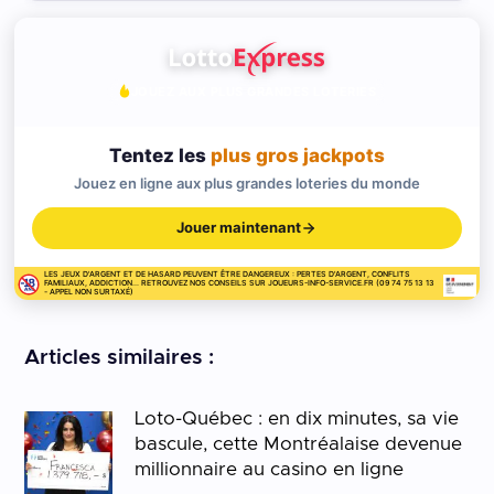
JOUEZ AUX PLUS GRANDES LOTERIES
Tentez les
plus gros jackpots
Jouez en ligne aux plus grandes loteries du monde
Jouer maintenant
LES JEUX D'ARGENT ET DE HASARD PEUVENT ÊTRE DANGEREUX : PERTES D'ARGENT, CONFLITS
FAMILIAUX, ADDICTION... RETROUVEZ NOS CONSEILS SUR JOUEURS-INFO-SERVICE.FR (09 74 75 13 13
- APPEL NON SURTAXÉ)
Articles similaires :
Loto-Québec : en dix minutes, sa vie
bascule, cette Montréalaise devenue
millionnaire au casino en ligne