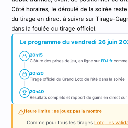
Côté horaires, le déroulé de la soirée reste
du tirage en direct à suivre sur Tirage-Ga
dans la foulée du tirage officiel.
Le programme du vendredi 26 juin 2
20h15
Clôture des prises de jeu, en ligne sur
FDJ.fr
comme e
20h30
Tirage officiel du Grand Loto de l’été dans la soirée
20h40
Résultats complets et rapport de gains en direct su
Heure limite : ne jouez pas la montre
Comme pour tous les tirages
Loto, les vali