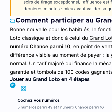
soirs de tirage exceptionnel, l’affluence es
dernières minutes : mieux vaut valider sa gr
Comment participer au Grand
Bonne nouvelle pour les habitués, le fonct
Loto classique et donc à celui du
Grand Lo
numéro Chance parmi 10
, en point de ven
différence visible au moment de payer : la 
normal. Un tarif majoré qui finance la méca
garantie et tombola de 100 codes gagnants
Jouer au Grand Loto en 4 étapes
01
Cochez vos numéros
5 numéros parmi 49 et 1 numéro Chance parmi 10