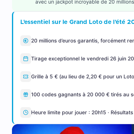
avec un jackpot incroyable de 20 millions
L'essentiel sur le Grand Loto de l'été 
20 millions d’euros garantis, forcément 
Tirage exceptionnel le vendredi 26 juin 2
Grille à 5 € (au lieu de 2,20 € pour un Lot
100 codes gagnants à 20 000 € tirés au so
Heure limite pour jouer : 20h15 · Résult