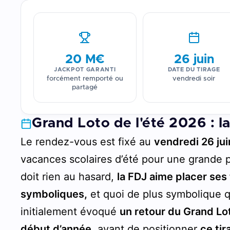
20 M€
26 juin
JACKPOT GARANTI
DATE DU TIRAGE
forcément remporté ou
vendredi soir
partagé
Grand Loto de l'été 2026 : la
Le rendez-vous est fixé au
vendredi 26 ju
vacances scolaires d’été pour une grande p
doit rien au hasard,
la FDJ aime placer ses
symboliques,
et quoi de plus symbolique qu
initialement évoqué
un retour du Grand Lot
début d’année
, avant de positionner
ce tir