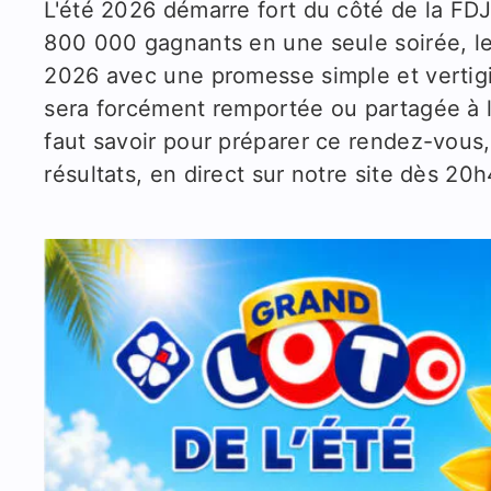
L'été 2026 démarre fort du côté de la FDJ.
800 000 gagnants en une seule soirée, le 
2026 avec une promesse simple et vertigi
sera forcément remportée ou partagée à l'i
faut savoir pour préparer ce rendez-vous, 
résultats, en direct sur notre site dès 20h