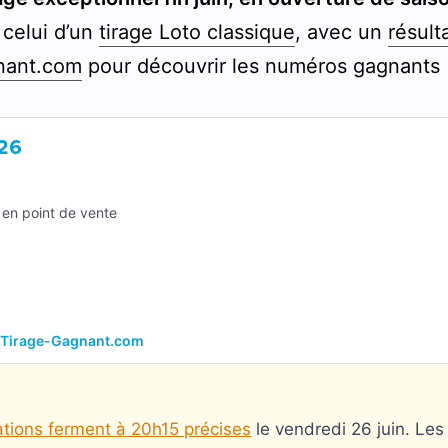
 celui d’un
tirage Loto classique
, avec un
résult
gnant.com
pour découvrir les numéros gagnants
026
n point de vente
r
Tirage-Gagnant.com
dations ferment à 20h15 précises
le vendredi 26 juin. Les