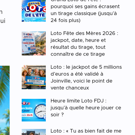
pourquoi ses gains écrasent
n
un tirage classique (jusqu’à
ui
24 fois plus)
Loto Fête des Mères 2026 :
jackpot, date, heure et
résultat du tirage, tout
connaître de ce tirage
Loto : le jackpot de 5 millions
d’euros a été validé à
Joinville, voici le point de
vente chanceux
Heure limite Loto FDJ :
jusqu’à quelle heure jouer ce
soir ?
Loto : « Tu as bien fait de me