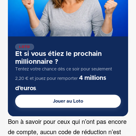
LOTO
Et si vous étiez le prochain
millionnaire ?
Tentez votre chance dès ce soir pour seulement
4 millions
2,20 € et jouez pour remporter
d'euros
.
Jouer au Loto
Bon à savoir pour ceux qui n’ont pas encore
de compte, aucun code de réduction n’est