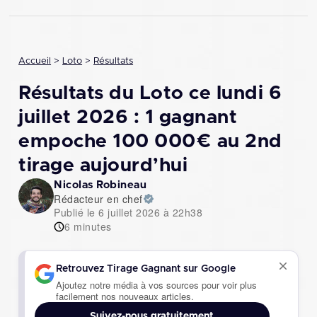
Accueil
>
Loto
>
Résultats
Résultats du Loto ce lundi 6
juillet 2026 : 1 gagnant
empoche 100 000€ au 2nd
tirage aujourd’hui
Nicolas Robineau
Rédacteur en chef
Publié le 6 juillet 2026 à 22h38
6 minutes
Retrouvez Tirage Gagnant sur Google
Ajoutez notre média à vos sources pour voir plus
facilement nos nouveaux articles.
Suivez-nous gratuitement