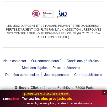
LES JEUX D’ARGENT ET DE HASARD PEUVENT ÊTRE DANGEREUX :
PERTES D’ARGENT, CONFLITS FAMILIAUX, ADDICTION... RETROUVEZ
NOS CONSEILS SUR JOUEURS-INFO-SERVICE. FR (09 74 75 13 13 –
APPEL NON SURTAXÉ).
Nous contacter
Qui sommes nous ?
Conditions générales
Mentions légales
Politique éditoriale
Données personnelles
Jeu responsable
Charte publicitaire
Studio Click :
10 rue de Penthièvre, 75008 Paris
x
JOUEZ AUX PLUS GRANDES LOTERIES
Tentez les
plus gros jackpots
Jouez en ligne aux plus grandes loteries du monde