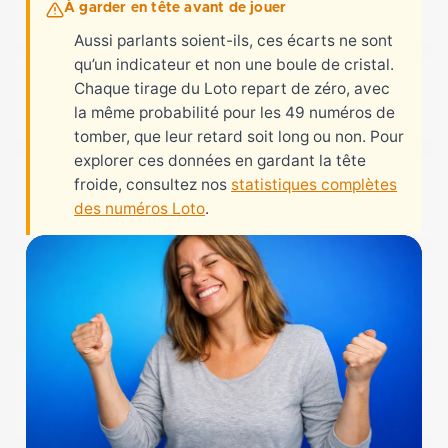
À garder en tête avant de jouer
Aussi parlants soient-ils, ces écarts ne sont
qu’un indicateur et non une boule de cristal.
Chaque tirage du Loto repart de zéro, avec
la même probabilité pour les 49 numéros de
tomber, que leur retard soit long ou non. Pour
explorer ces données en gardant la tête
froide, consultez nos
statistiques complètes
des numéros Loto
.