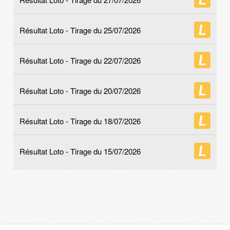
Résultat Loto - Tirage du
25/07/2026
Résultat Loto - Tirage du
22/07/2026
Résultat Loto - Tirage du
20/07/2026
Résultat Loto - Tirage du
18/07/2026
Résultat Loto - Tirage du
15/07/2026