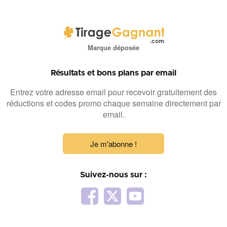
Marque déposée
Résultats et bons plans par email
Entrez votre adresse email pour recevoir gratuitement des
réductions et codes promo chaque semaine directement par
email.
Je m'abonne !
Suivez-nous sur :