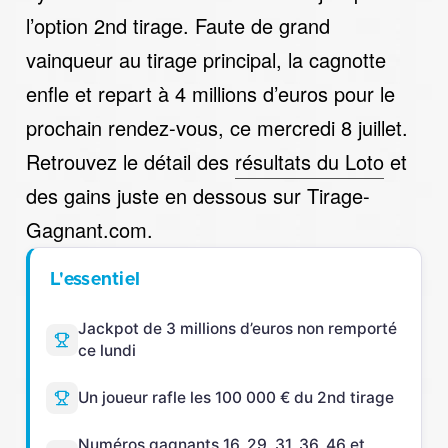
l’option 2nd tirage. Faute de grand
vainqueur au tirage principal, la cagnotte
enfle et repart à 4 millions d’euros pour le
prochain rendez-vous, ce mercredi 8 juillet.
Retrouvez le détail des
résultats du Loto
et
des gains juste en dessous sur Tirage-
Gagnant.com.
L'essentiel
Jackpot de 3 millions d’euros non remporté
ce lundi
Un joueur rafle les 100 000 € du 2nd tirage
Numéros gagnants 16, 29, 31, 36, 46 et