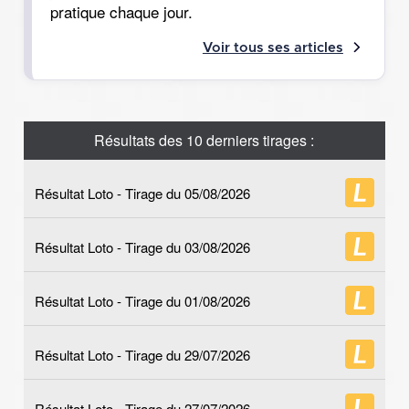
pratique chaque jour.
Voir tous ses articles
Résultats des 10 derniers tirages :
Résultat Loto - Tirage du
05/08/2026
Résultat Loto - Tirage du
03/08/2026
Résultat Loto - Tirage du
01/08/2026
Résultat Loto - Tirage du
29/07/2026
Résultat Loto - Tirage du
27/07/2026