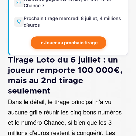
Chance 7
Prochain tirage mercredi 8 juillet, 4 millions
d’euros
Jouer au prochain tirage
Tirage Loto du 6 juillet : un
joueur remporte 100 000€,
mais au 2nd tirage
seulement
Dans le détail, le tirage principal n’a vu
aucune grille réunir les cinq bons numéros
et le numéro Chance, si bien que les 3
millions d’euros restent à conquérir. Les