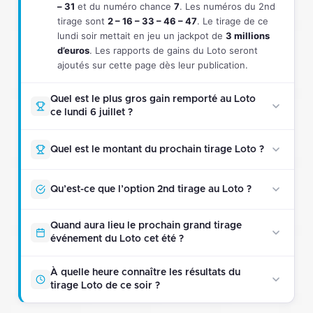
– 31
et du numéro chance
7
. Les numéros du 2nd
tirage sont
2 – 16 – 33 – 46 – 47
. Le tirage de ce
lundi soir mettait en jeu un jackpot de
3 millions
d’euros
. Les rapports de gains du Loto seront
ajoutés sur cette page dès leur publication.
Quel est le plus gros gain remporté au Loto
ce lundi 6 juillet ?
Quel est le montant du prochain tirage Loto ?
Qu’est-ce que l’option 2nd tirage au Loto ?
Quand aura lieu le prochain grand tirage
événement du Loto cet été ?
À quelle heure connaître les résultats du
tirage Loto de ce soir ?