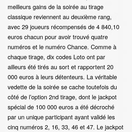
meilleurs gains de la soirée au tirage
classique reviennent au deuxième rang,
avec 29 joueurs récompensés de 4 840,10
euros chacun pour avoir trouvé quatre
numéros et le numéro Chance. Comme à
chaque tirage, dix codes Loto ont par
ailleurs été tirés au sort et rapportent 20
000 euros à leurs détenteurs. La véritable
vedette de la soirée se cache toutefois du
côté de l’option 2nd tirage, dont le jackpot
spécial de 100 000 euros a été décroché
par un unique participant ayant validé les
cinq numéros 2, 16, 33, 46 et 47. Le jackpot