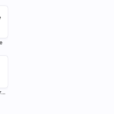
e
re
r
…