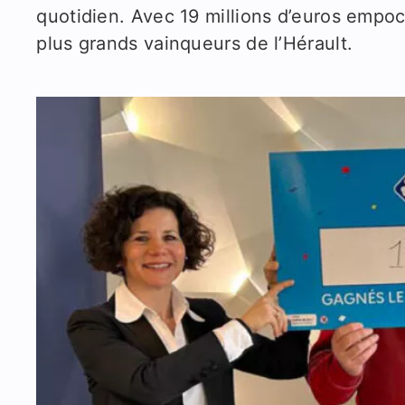
quotidien. Avec 19 millions d’euros emp
plus grands vainqueurs de l’Hérault.