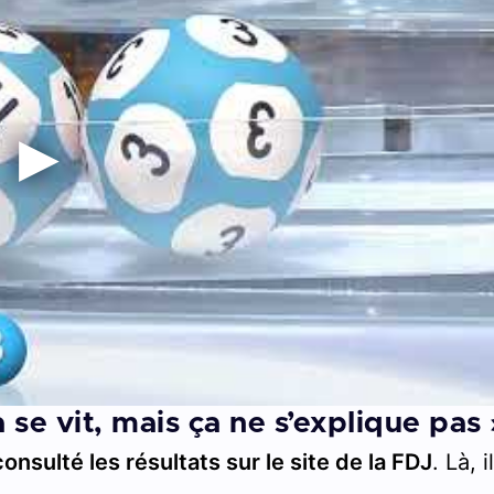
 se vit, mais ça ne s’explique pas 
onsulté les résultats sur le site de la FDJ
. Là, i