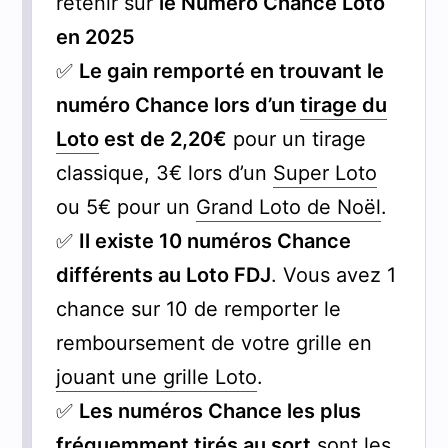
retenir sur
le Numéro Chance Loto
en 2025
✅
Le gain remporté en trouvant le
numéro Chance lors d’un
tirage du
Loto
est de 2,20€
pour un tirage
classique, 3€ lors d’un
Super Loto
ou 5€ pour un
Grand Loto de Noël
.
✅
Il existe 10 numéros Chance
différents au Loto FDJ
. Vous avez 1
chance sur 10 de remporter le
remboursement de votre grille en
jouant une grille Loto
.
✅
Les numéros Chance les plus
fréquemment tirés au sort
sont les