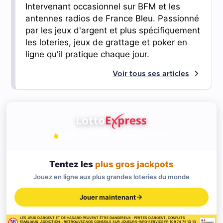
Intervenant occasionnel sur BFM et les
antennes radios de France Bleu. Passionné
par les jeux d'argent et plus spécifiquement
les loteries, jeux de grattage et poker en
ligne qu'il pratique chaque jour.
Voir tous ses articles
JOUEZ AUX PLUS GRANDES LOTERIES
Tentez les
plus gros jackpots
Jouez en ligne aux plus grandes loteries du monde
Jouer maintenant
LES JEUX D'ARGENT ET DE HASARD PEUVENT ÊTRE DANGEREUX : PERTES D'ARGENT, CONFLITS
FAMILIAUX, ADDICTION... RETROUVEZ NOS CONSEILS SUR JOUEURS-INFO-SERVICE.FR (09 74 75 13 13