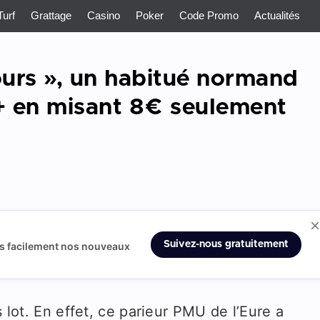
Turf
Grattage
Casino
Poker
Code Promo
Actualités
jours », un habitué normand
é+ en misant 8€ seulement
Suivez-nous gratuitement
us facilement nos nouveaux
s lot. En effet, ce parieur PMU de l’Eure a