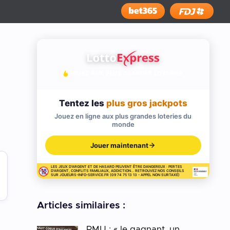
Installer
JOUEZ AUX PLUS GRANDES LOTERIES
Tentez les
plus gros jackpots
Jouez en ligne aux plus grandes loteries du
monde
Jouer maintenant
LES JEUX D'ARGENT ET DE HASARD PEUVENT ÊTRE DANGEREUX : PERTES
D'ARGENT, CONFLITS FAMILIAUX, ADDICTION... RETROUVEZ NOS CONSEILS
SUR JOUEURS-INFO-SERVICE.FR (09 74 75 13 13 - APPEL NON SURTAXÉ)
Articles similaires :
PMU : « le gagnant, un