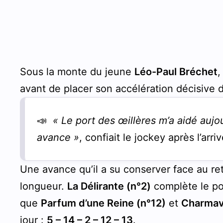
Sous la monte du jeune
Léo-Paul Bréchet
,
avant de placer son accélération décisive d
📣
« Le port des œillères m’a aidé aujou
avance »
, confiait le jockey après l’arr
Une avance qu’il a su conserver face au r
longueur.
La Délirante (n°2)
complète le po
que
Parfum d’une Reine (n°12)
et
Charmav
jour :
5 – 14 – 2 – 12 – 13
.