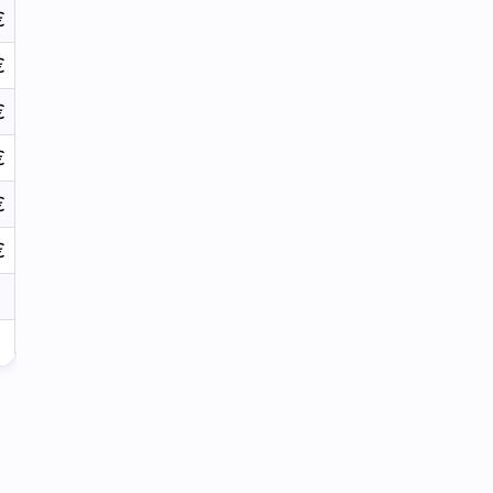
€
€
€
€
€
€