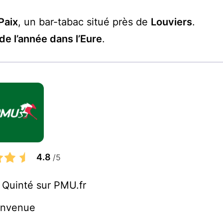
Paix
, un bar-tabac situé près de
Louviers
.
e l’année dans l’Eure
.
4.8
/5
n Quinté sur PMU.fr
envenue