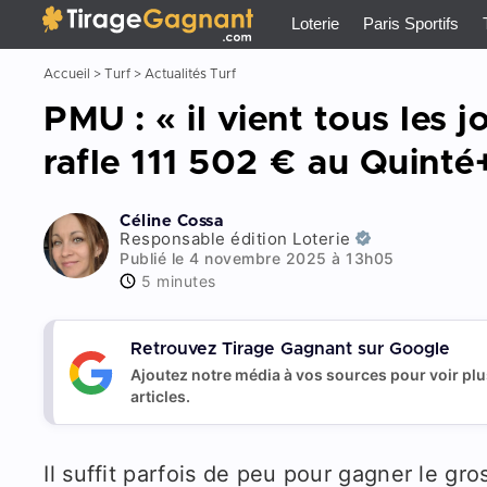
Tirage Gagnant
x
Loterie
Paris Sportifs
Accueil
>
Turf
>
Actualités Turf
PMU : « il vient tous les 
rafle 111 502 € au Quint
Céline Cossa
Responsable édition Loterie
Publié le 4 novembre 2025 à 13h05
5 minutes
Retrouvez Tirage Gagnant sur Google
Ajoutez notre média à vos sources pour voir pl
articles.
Il suffit parfois de peu pour gagner le gro