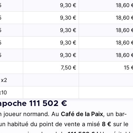
5
9,30 €
18,60 
5
9,30 €
18,60 
5
9,30 €
18,60 
5
9,30 €
18,60 
5
9,30 €
18,60 
7,50 €
15 
 x2
x10
mpoche 111 502 €
 un joueur normand. Au
Café de la Paix
, un bar-
, un habitué du point de vente a misé
8 €
sur le