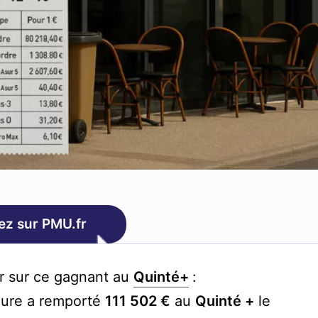
ez sur PMU.fr
ir sur ce gagnant au
Quinté+
:
Eure a remporté
111 502 €
au
Quinté +
le