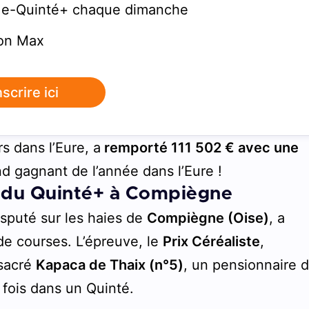
 e-Quinté+ chaque dimanche
ion Max
nscrire ici
rs dans l’Eure, a
remporté 111 502 € avec une
and gagnant de l’année dans l’Eure !
e du Quinté+ à Compiègne
isputé sur les haies de
Compiègne (Oise)
, a
de courses. L’épreuve, le
Prix Céréaliste
,
nsacré
Kapaca de Thaix (n°5)
, un pensionnaire 
 fois dans un Quinté.