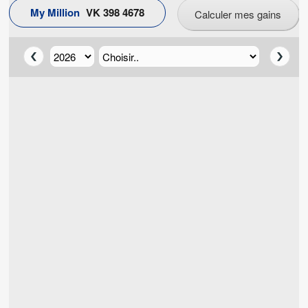
My Million
V
K
3
9
8
4
6
7
8
Calculer mes gains