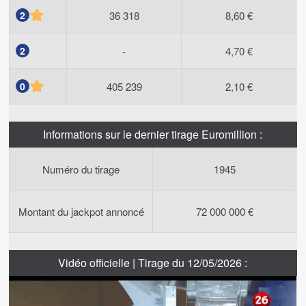
2
36 318
8,60 €
2
-
4,70 €
0
405 239
2,10 €
Informations sur le dernier tirage Euromillion :
Numéro du tirage
1945
Montant du jackpot annoncé
72 000 000 €
Vidéo officielle | Tirage du 12/05/2026 :