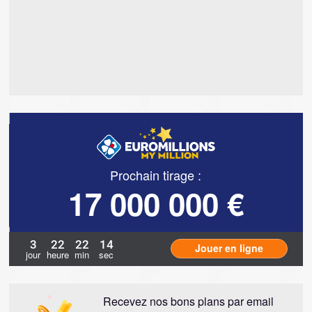
Prochain tirage :
17 000 000 €
3
22
22
13
Jouer en ligne
jour
heure
min
sec
Recevez nos bons plans par email