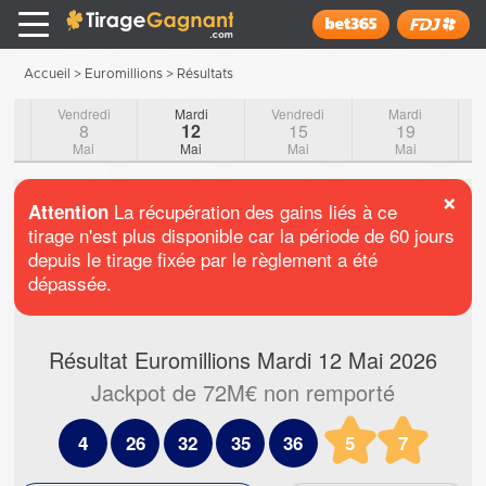
Tirage Gagnant
x
Installer
Accueil
>
Euromillions
>
Résultats
Vendredi
Mardi
Vendredi
Mardi
8
12
15
19
Mai
Mai
Mai
Mai
×
La récupération des gains liés à ce
Attention
tirage n'est plus disponible car la période de 60 jours
depuis le tirage fixée par le règlement a été
dépassée.
Résultat Euromillions
Mardi 12 Mai 2026
Jackpot de 72M€ non remporté
5
7
4
26
32
35
36