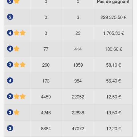
5
0
0
Pas de gagnant
5
0
3
229 375,50 €
4
3
23
1 765,30 €
4
77
414
180,60 €
3
260
1359
58,10 €
4
173
984
56,40 €
2
4459
22052
12,50 €
3
4246
22838
13,50 €
3
8884
47072
12,20 €