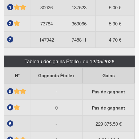
1
30026
137523
5,00 €
2
73784
369066
5,90 €
2
147942
748811
4,70 €
Tableau des gains Étoile+ du 12/05/2026
N°
Gagnants Étoile+
Gains
5
-
Pas de gagnant
5
0
Pas de gagnant
5
-
229 375,50 €