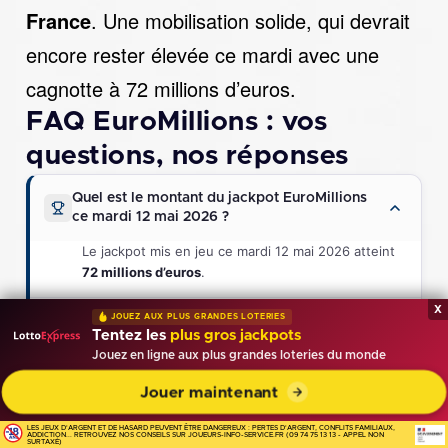
France
. Une mobilisation solide, qui devrait
encore rester élevée ce mardi avec une
cagnotte à 72 millions d’euros.
FAQ EuroMillions : vos
questions, nos réponses
Quel est le montant du jackpot EuroMillions
ce mardi 12 mai 2026 ?
Le jackpot mis en jeu ce mardi 12 mai 2026 atteint
72 millions d’euros
.
x
JOUEZ AUX PLUS GRANDES LOTERIES
Depuis combien de tirages le jackpot n’a-t-il
Tentez les
plus gros jackpots
pas été remporté ?
Jouez en ligne aux plus grandes loteries du monde
Y aura-t-il un millionnaire en France ce mardi
Jouer maintenant
soir ?
LES JEUX D'ARGENT ET DE HASARD PEUVENT ÊTRE DANGEREUX : PERTES D'ARGENT, CONFLITS FAMILIAUX,
ADDICTION... RETROUVEZ NOS CONSEILS SUR JOUEURS-INFO-SERVICE.FR (09 74 75 13 13 - APPEL NON
SURTAXÉ)