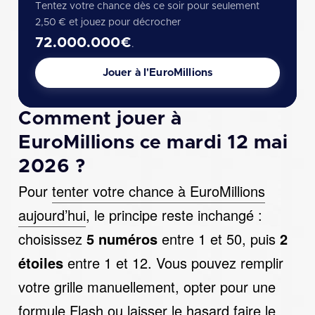
Tentez votre chance dès ce soir pour seulement
2,50 € et jouez pour décrocher
72.000.000€
.
Jouer à l'EuroMillions
Comment jouer à
EuroMillions ce mardi 12 mai
2026 ?
Pour
tenter votre chance à EuroMillions
aujourd’hui
, le principe reste inchangé :
choisissez
5 numéros
entre 1 et 50, puis
2
étoiles
entre 1 et 12. Vous pouvez remplir
votre grille manuellement, opter pour une
formule Flash ou laisser le hasard faire le