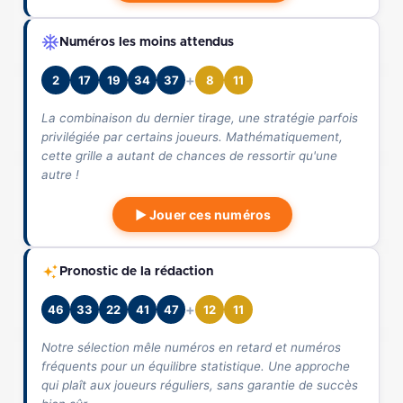
Numéros les moins attendus
+
2
17
19
34
37
8
11
La combinaison du dernier tirage, une stratégie parfois
privilégiée par certains joueurs. Mathématiquement,
cette grille a autant de chances de ressortir qu'une
autre !
▶ Jouer ces numéros
Pronostic de la rédaction
+
46
33
22
41
47
12
11
Notre sélection mêle numéros en retard et numéros
fréquents pour un équilibre statistique. Une approche
qui plaît aux joueurs réguliers, sans garantie de succès