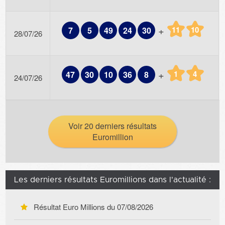
+
11
10
7
5
49
24
30
28/07/26
+
1
4
47
30
10
36
8
24/07/26
Voir 20 derniers résultats
Euromillion
Les derniers résultats Euromillions dans l'actualité :
Résultat Euro Millions du
07/08/2026