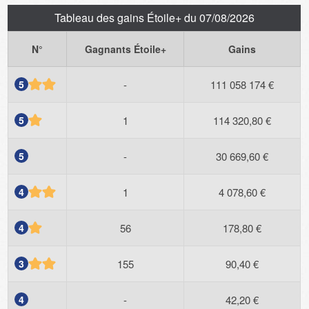
Tableau des gains Étoile+ du 07/08/2026
N°
Gagnants Étoile+
Gains
5
-
111 058 174 €
5
1
114 320,80 €
5
-
30 669,60 €
4
1
4 078,60 €
4
56
178,80 €
3
155
90,40 €
4
-
42,20 €