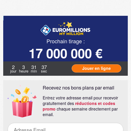
Prochain tirage :
17 000 000 €
2
3
31
36
Jouer en ligne
jour
heure
min
sec
Recevez nos bons plans par email
Entrez votre adresse email pour recevoir
gratuitement des
réductions et codes
promo
chaque semaine directement par
email.