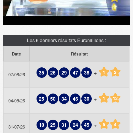
Les 5 derniers résultats Euromillions :
Date
Résultat
+
1
2
35
26
29
47
38
07/08/26
+
1
12
25
50
34
46
30
04/08/26
+
5
4
10
25
31
24
45
31/07/26