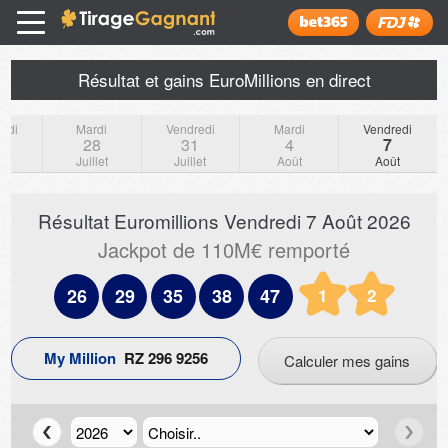
Tirage Gagnant
x
Installer
Résultat et gains EuroMillions en direct
edi
Mardi
Vendredi
Mardi
Vendredi
4
28
31
4
7
et
Juillet
Juillet
Août
Août
Résultat Euromillions
Vendredi 7 Août 2026
Jackpot de 110M€ remporté
1
2
26
29
35
38
47
My Million
R
Z
2
9
6
9
2
5
6
Calculer mes gains