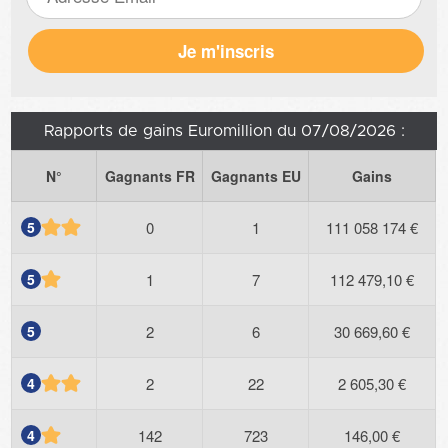
Rapports de gains Euromillion du 07/08/2026 :
N°
Gagnants FR
Gagnants EU
Gains
5
0
1
111 058 174 €
5
1
7
112 479,10 €
5
2
6
30 669,60 €
4
2
22
2 605,30 €
4
142
723
146,00 €