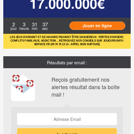
17.000.000€
2
3
31
36
Jouer en ligne
jour
heure
min
sec
LES JEUX D'ARGENT ET DE HASARD PEUVENT ÊTRE DANGEREUX : PERTES D'ARGENT,
CONFLITS FAMILIAUX, ADDICTION... RETROUVEZ NOS CONSEILS SUR JOUEURS-INFO-
SERVICE.FR (09 74 75 13 13 - APPEL NON SURTAXÉ)
Résultats par email :
Reçois gratuitement nos
alertes résultat dans ta boîte
mail !