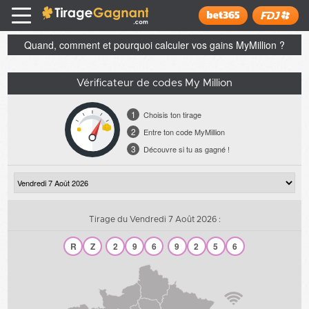
Tirage Gagnant
x
Installer
Quand, comment et pourquoi calculer vos gains MyMillion ?
Vérificateur de codes My Million
1
Choisis ton tirage
2
Entre ton code MyMillion
3
Découvre si tu as gagné !
Tirage du Vendredi 7 Août 2026 :
R
Z
2
9
6
9
2
5
6