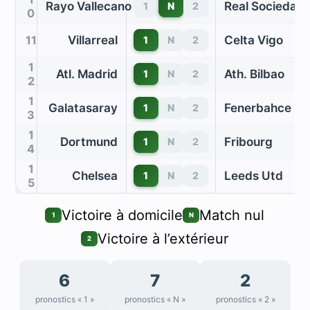
Rayo Vallecano
Real Sociedad
1
N
2
0
Villarreal
Celta Vigo
11
1
N
2
1
Atl. Madrid
Ath. Bilbao
1
N
2
2
1
Galatasaray
Fenerbahce
1
N
2
3
1
Dortmund
Fribourg
1
N
2
4
1
Chelsea
Leeds Utd
1
N
2
5
Victoire à domicile
Match nul
1
N
Victoire à l’extérieur
2
6
7
2
pronostics « 1 »
pronostics « N »
pronostics « 2 »