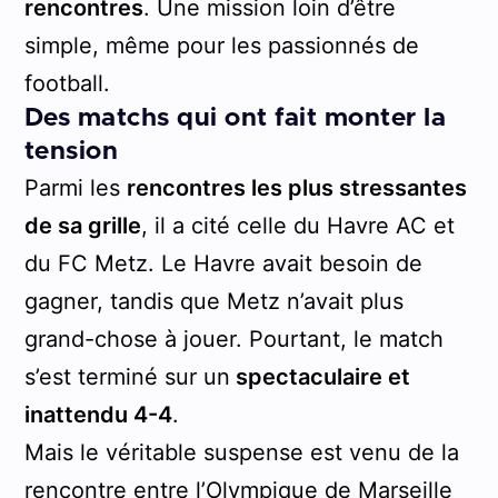
rencontres
. Une mission loin d’être
simple, même pour les passionnés de
football.
Des matchs qui ont fait monter la
tension
Parmi les
rencontres les plus stressantes
de sa grille
, il a cité celle du Havre AC et
du FC Metz. Le Havre avait besoin de
gagner, tandis que Metz n’avait plus
grand-chose à jouer. Pourtant, le match
s’est terminé sur un
spectaculaire et
inattendu 4-4
.
Mais le véritable suspense est venu de la
rencontre entre l’Olympique de Marseille