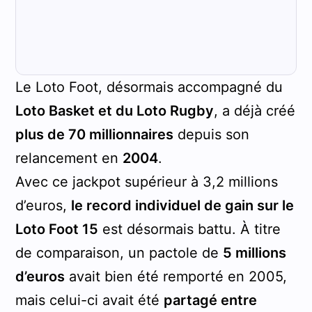
Le Loto Foot, désormais accompagné du
Loto Basket et du Loto Rugby
, a déjà créé
plus de 70 millionnaires
depuis son
relancement en
2004
.
Avec ce jackpot supérieur à 3,2 millions
d’euros,
le record individuel de gain sur le
Loto Foot 15
est désormais battu. À titre
de comparaison, un pactole de
5 millions
d’euros
avait bien été remporté en 2005,
mais celui-ci avait été
partagé entre