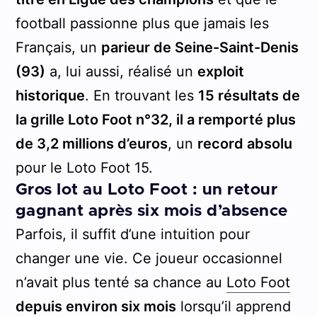
football passionne plus que jamais les
Français, un
parieur de Seine-Saint-Denis
(93)
a, lui aussi, réalisé un
exploit
historique
. En trouvant les
15 résultats de
la grille Loto Foot n°32, il a remporté plus
de 3,2 millions d’euros
, un
record absolu
pour le Loto Foot 15.
Gros lot au Loto Foot : un retour
gagnant après six mois d’absence
Parfois, il suffit d’une intuition pour
changer une vie. Ce joueur occasionnel
n’avait plus tenté sa chance au
Loto Foot
depuis environ six mois
lorsqu’il apprend