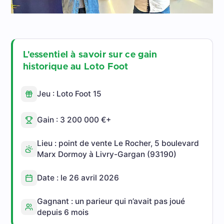
L'essentiel à savoir sur ce gain
historique au Loto Foot
Jeu : Loto Foot 15
Gain : 3 200 000 €+
Lieu : point de vente Le Rocher, 5 boulevard
Marx Dormoy à Livry-Gargan (93190)
Date : le 26 avril 2026
Gagnant : un parieur qui n’avait pas joué
depuis 6 mois