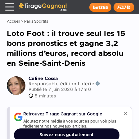
Tirage Gagnant
x
Installer
Accueil
>
Paris Sportifs
Loto Foot : il trouve seul les 15
bons pronostics et gagne 3,2
millions d’euros, record absolu
en Seine-Saint-Denis
Céline Cossa
Responsable édition Loterie
Publié le 7 juin 2026 à 17h10
5 minutes
Retrouvez Tirage Gagnant sur Google
Ajoutez notre média à vos sources pour voir plus
facilement nos nouveaux articles.
Suivez-nous gratuitement