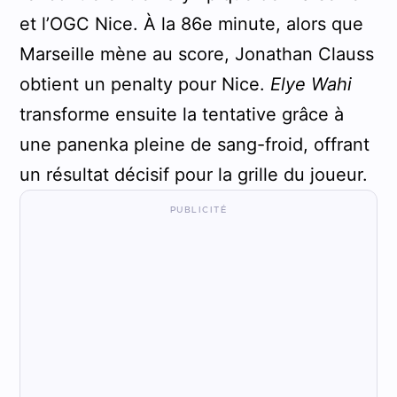
et l’OGC Nice. À la 86e minute, alors que
Marseille mène au score, Jonathan Clauss
obtient un penalty pour Nice.
Elye Wahi
transforme ensuite la tentative grâce à
une panenka pleine de sang-froid, offrant
un résultat décisif pour la grille du joueur.