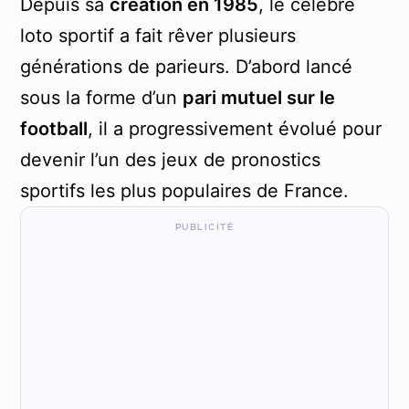
Depuis sa
création en 1985
, le célèbre
loto sportif a fait rêver plusieurs
générations de parieurs. D’abord lancé
sous la forme d’un
pari mutuel sur le
football
, il a progressivement évolué pour
devenir l’un des jeux de pronostics
sportifs les plus populaires de France.