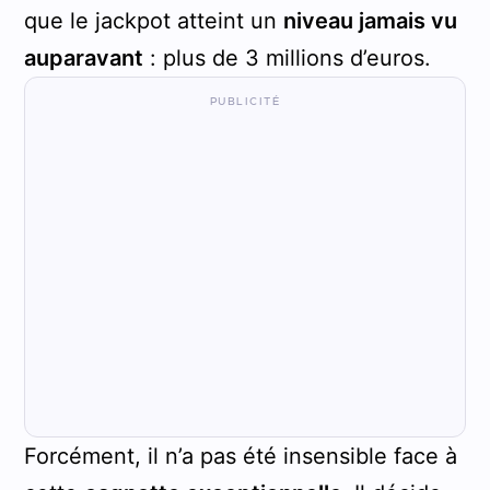
que le jackpot atteint un
niveau jamais vu
auparavant
: plus de 3 millions d’euros.
Forcément, il n’a pas été insensible face à