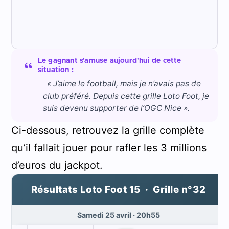
Le gagnant s'amuse aujourd'hui de cette
situation :
« J’aime le football, mais je n’avais pas de
club préféré. Depuis cette grille Loto Foot, je
suis devenu supporter de l’OGC Nice ».
Ci-dessous, retrouvez la grille complète
qu’il fallait jouer pour rafler les 3 millions
d’euros du jackpot.
Résultats Loto Foot 15 · Grille n°32
Samedi 25 avril · 20h55