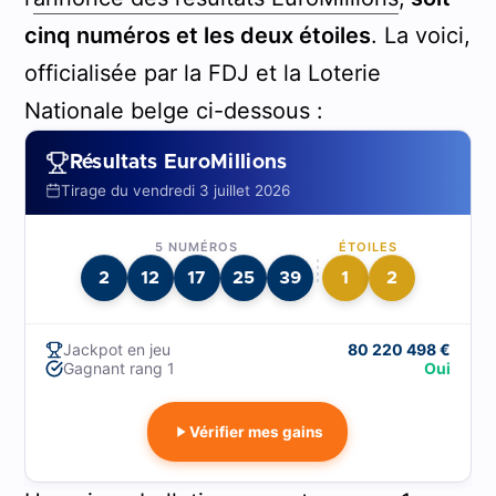
cinq numéros et les deux étoiles
. La voici,
officialisée par la FDJ et la Loterie
Nationale belge ci-dessous :
Résultats EuroMillions
Tirage du vendredi 3 juillet 2026
5 NUMÉROS
ÉTOILES
2
12
17
25
39
1
2
Jackpot en jeu
80 220 498 €
Gagnant rang 1
Oui
Vérifier mes gains