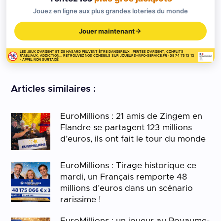
Jouez en ligne aux plus grandes loteries du monde
Jouer maintenant
LES JEUX D'ARGENT ET DE HASARD PEUVENT ÊTRE DANGEREUX : PERTES D'ARGENT, CONFLITS
FAMILIAUX, ADDICTION... RETROUVEZ NOS CONSEILS SUR JOUEURS-INFO-SERVICE.FR (09 74 75 13 13
- APPEL NON SURTAXÉ)
Articles similaires :
EuroMillions : 21 amis de Zingem en
Flandre se partagent 123 millions
d’euros, ils ont fait le tour du monde
EuroMillions : Tirage historique ce
mardi, un Français remporte 48
millions d’euros dans un scénario
rarissime !
EuroMillions : un joueur au Royaume-