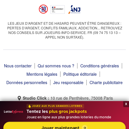
LES JEUX D’ARGENT ET DE HASARD PEUVENT ÊTRE DANGEREUX :
PERTES D’ARGENT, CONFLITS FAMILIAUX, ADDICTION... RETROUVEZ
NOS CONSEILS SUR JOUEURS-INFO-SERVICE. FR (09 74 75 13 13 –
APPEL NON SURTAXÉ).
Nous contacter
Qui sommes nous ?
Conditions générales
Mentions légales
Politique éditoriale
Données personnelles
Jeu responsable
Charte publicitaire
Studio Click :
10 rue de Penthièvre, 75008 Paris
x
JOUEZ AUX PLUS GRANDES LOTERIES
Tentez les
plus gros jackpots
Jouez en ligne aux plus grandes loteries du monde
Tirage Gagnant © 2013 - 2026 - Tous droits réservés
Jouer maintenant