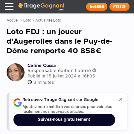
Tirage Gagnant
x
Installer
Accueil
>
Loto
>
Actualités Loto
Loto FDJ : un joueur
d’Augerolles dans le Puy-de-
Dôme remporte 40 858€
Céline Cossa
Responsable édition Loterie
Publié le 15 juillet 2024 à 16h05
3 minutes
Retrouvez Tirage Gagnant sur Google
Ajoutez notre média à vos sources pour voir plus
facilement nos nouveaux articles.
Suivez-nous gratuitement