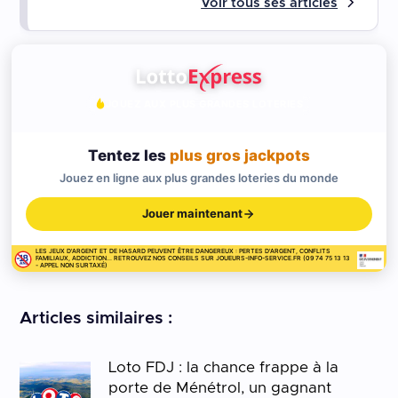
Voir tous ses articles
JOUEZ AUX PLUS GRANDES LOTERIES
Tentez les
plus gros jackpots
Jouez en ligne aux plus grandes loteries du monde
Jouer maintenant
LES JEUX D'ARGENT ET DE HASARD PEUVENT ÊTRE DANGEREUX : PERTES D'ARGENT, CONFLITS
FAMILIAUX, ADDICTION... RETROUVEZ NOS CONSEILS SUR JOUEURS-INFO-SERVICE.FR (09 74 75 13 13
- APPEL NON SURTAXÉ)
Articles similaires :
Loto FDJ : la chance frappe à la
porte de Ménétrol, un gagnant