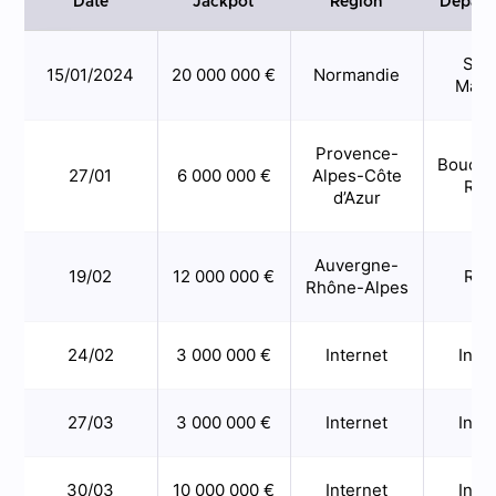
Date
Jackpot
Région
Départ
Sei
15/01/2024
20 000 000 €
Normandie
Mari
Provence-
Bouche
27/01
6 000 000 €
Alpes-Côte
Rhô
d’Azur
Auvergne-
19/02
12 000 000 €
Rhô
Rhône-Alpes
24/02
3 000 000 €
Internet
Inte
27/03
3 000 000 €
Internet
Inte
30/03
10 000 000 €
Internet
Inte