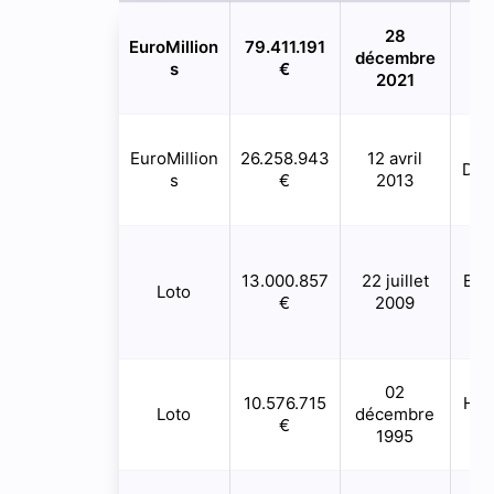
28
EuroMillion
79.411.191
décembre
in
s
€
2021
EuroMillion
26.258.943
12 avril
Dun
s
€
2013
13.000.857
22 juillet
Bru
Loto
€
2009
l’
02
10.576.715
Haz
Loto
décembre
€
1995