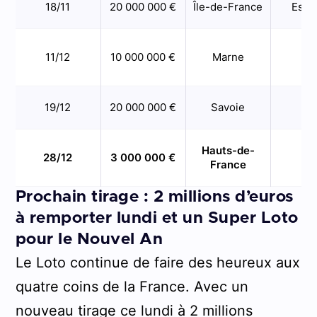
18/11
20 000 000 €
Île-de-France
Esso
11/12
10 000 000 €
Marne
–
19/12
20 000 000 €
Savoie
–
Hauts-de-
28/12
3 000 000 €
No
France
Prochain tirage : 2 millions d’euros
à remporter lundi et un Super Loto
pour le Nouvel An
Le Loto continue de faire des heureux aux
quatre coins de la France. Avec un
nouveau tirage ce lundi à 2 millions