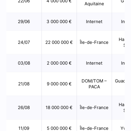
22/06
4 000 000 €
Giro
Aquitaine
29/06
3 000 000 €
Internet
Inte
Hauts
24/07
22 000 000 €
Île-de-France
Sei
03/08
2 000 000 €
Internet
Inte
DOM/TOM –
Guadel
21/08
9 000 000 €
PACA
Va
Hauts
26/08
18 000 000 €
Île-de-France
Sei
11/09
5 000 000 €
Île-de-France
Yvel