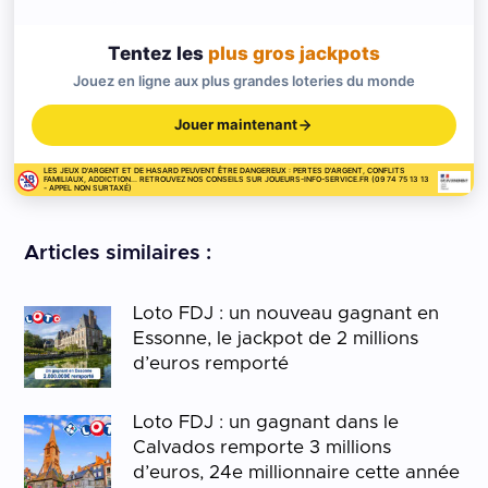
Tentez les
plus gros jackpots
Jouez en ligne aux plus grandes loteries du monde
Jouer maintenant
LES JEUX D'ARGENT ET DE HASARD PEUVENT ÊTRE DANGEREUX : PERTES D'ARGENT, CONFLITS
FAMILIAUX, ADDICTION... RETROUVEZ NOS CONSEILS SUR JOUEURS-INFO-SERVICE.FR (09 74 75 13 13
- APPEL NON SURTAXÉ)
Articles similaires :
Loto FDJ : un nouveau gagnant en
Essonne, le jackpot de 2 millions
d’euros remporté
Loto FDJ : un gagnant dans le
Calvados remporte 3 millions
d’euros, 24e millionnaire cette année