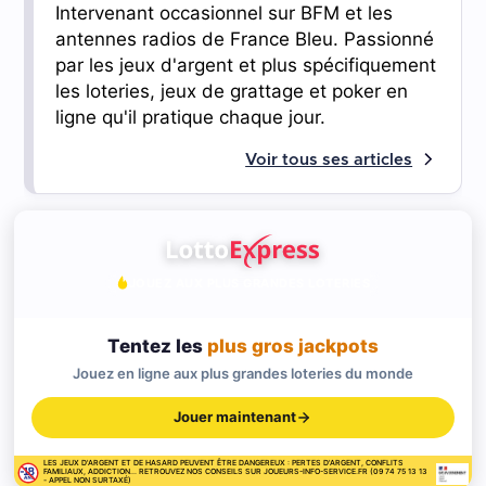
Intervenant occasionnel sur BFM et les
antennes radios de France Bleu. Passionné
par les jeux d'argent et plus spécifiquement
les loteries, jeux de grattage et poker en
ligne qu'il pratique chaque jour.
Voir tous ses articles
JOUEZ AUX PLUS GRANDES LOTERIES
Tentez les
plus gros jackpots
Jouez en ligne aux plus grandes loteries du monde
Jouer maintenant
LES JEUX D'ARGENT ET DE HASARD PEUVENT ÊTRE DANGEREUX : PERTES D'ARGENT, CONFLITS
FAMILIAUX, ADDICTION... RETROUVEZ NOS CONSEILS SUR JOUEURS-INFO-SERVICE.FR (09 74 75 13 13
- APPEL NON SURTAXÉ)