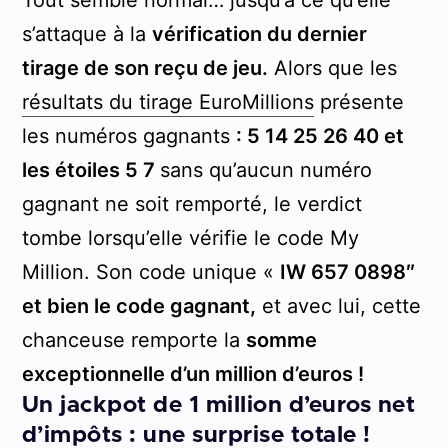
Tout semble normal… jusqu’à ce qu’elle
s’attaque à la
vérification du dernier
tirage de son reçu de jeu.
Alors que les
résultats du tirage EuroMillions
présente
les numéros gagnants
: 5 14 25 26 40 et
les étoiles 5 7
sans qu’aucun numéro
gagnant ne soit remporté, le verdict
tombe lorsqu’elle vérifie le code My
Million. Son code unique «
I
W
6
5
7
0
8
9
8″
et bien le code gagnant,
et avec lui, cette
chanceuse remporte la
somme
exceptionnelle d’un million d’euros !
Un jackpot de 1 million d’euros net
d’impôts : une surprise totale !