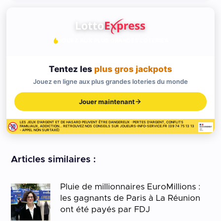
JOUEZ AUX PLUS GRANDES LOTERIES
Tentez les
plus gros jackpots
Jouez en ligne aux plus grandes loteries du monde
Jouer maintenant
LES JEUX D'ARGENT ET DE HASARD PEUVENT ÊTRE DANGEREUX : PERTES D'ARGENT, CONFLITS
FAMILIAUX, ADDICTION... RETROUVEZ NOS CONSEILS SUR JOUEURS-INFO-SERVICE.FR (09 74 75 13 13
- APPEL NON SURTAXÉ)
Articles similaires :
Pluie de millionnaires EuroMillions :
les gagnants de Paris à La Réunion
ont été payés par FDJ