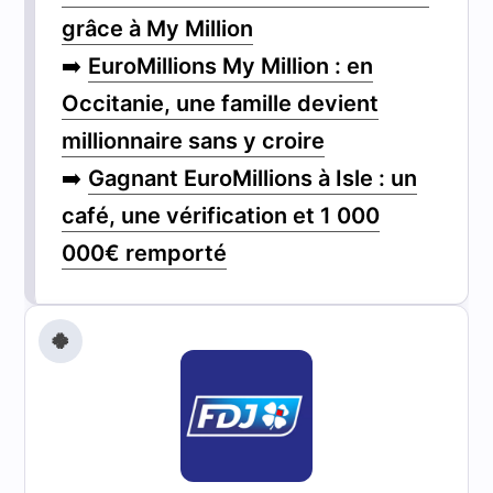
grâce à My Million
➡️
EuroMillions My Million : en
Occitanie, une famille devient
millionnaire sans y croire
➡️
Gagnant EuroMillions à Isle : un
café, une vérification et 1 000
000€ remporté
🍀