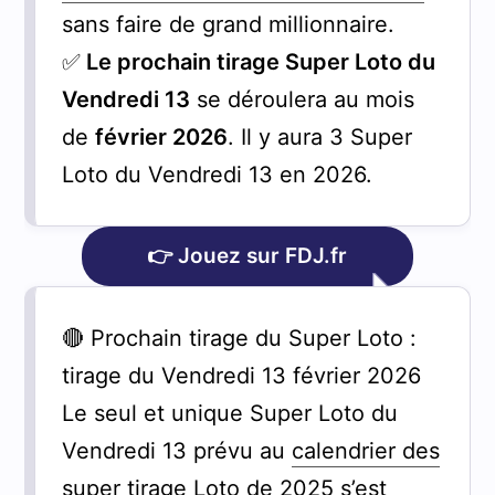
sans faire de grand millionnaire.
✅
Le prochain tirage Super Loto du
Vendredi 13
se déroulera au mois
de
février 2026
. Il y aura 3 Super
Loto du Vendredi 13 en 2026.
👉 Jouez sur FDJ.fr
🔴 Prochain tirage du Super Loto :
tirage du Vendredi 13 février 2026
Le seul et unique Super Loto du
Vendredi 13 prévu au
calendrier des
super tirage Loto de 2025
s’est