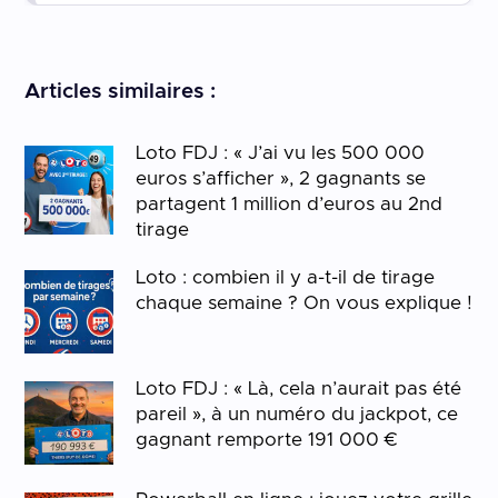
Articles similaires :
Loto FDJ : « J’ai vu les 500 000
euros s’afficher », 2 gagnants se
partagent 1 million d’euros au 2nd
tirage
Loto : combien il y a-t-il de tirage
chaque semaine ? On vous explique !
Loto FDJ : « Là, cela n’aurait pas été
pareil », à un numéro du jackpot, ce
gagnant remporte 191 000 €