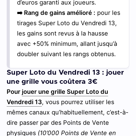
d’euros garanti aux joueurs.
➡️ Rang de gains amélioré :
pour les
tirages Super Loto du Vendredi 13,
les gains sont revus à la hausse
avec +50% minimum, allant jusqu’à
doubler suivant les rangs obtenus.
Super Loto du Vendredi 13 : jouer
une grille vous coûtera 3€
Pour
jouer une grille Super Loto du
Vendredi 13
, vous pourrez utiliser les
mêmes canaux qu’habituellement, c’est-à-
dire passer par des Points de Vente
physiques
(10’000 Points de Vente en