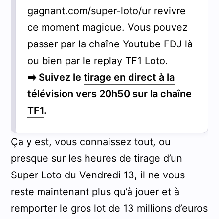
gagnant.com/super-loto/ur revivre
ce moment magique. Vous pouvez
passer par la chaîne Youtube FDJ là
ou bien par le replay TF1 Loto.
➡️ Suivez le
tirage en direct à la
télévision vers 20h50 sur la chaîne
TF1
.
Ça y est, vous connaissez tout, ou
presque sur les heures de tirage d’un
Super Loto du Vendredi 13, il ne vous
reste maintenant plus qu’à jouer et à
remporter le gros lot de 13 millions d’euros