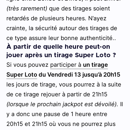
(très rarement)
que des tirages soient
retardés de plusieurs heures. N’ayez
crainte, la sécurité autour des tirages de
ce type assure leur bonne authenticité..
À partir de quelle heure peut-on
jouer après un tirage Super Loto ?
Si vous pouvez
participer à
un tirage
Super Loto
du Vendredi 13 jusqu’à 20h15
les jours de tirage, vous pourrez à la suite
de ce tirage rejouer à partir de 21h15
(lorsque le prochain jackpot est dévoilé).
Il
y a donc une pause de 1 heure entre
20h15 et 21h15 où vous ne pourrez plus