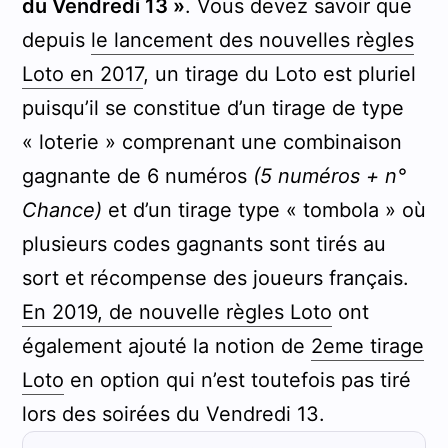
du Vendredi 13 »
. Vous devez savoir que
depuis
le lancement des nouvelles règles
Loto en 2017
, un tirage du Loto est pluriel
puisqu’il se constitue d’un tirage de type
« loterie » comprenant une combinaison
gagnante de 6 numéros
(5 numéros + n°
Chance)
et d’un tirage type « tombola » où
plusieurs codes gagnants sont tirés au
sort et récompense des joueurs français.
En 2019, de nouvelle règles Loto
ont
également ajouté la notion de
2eme tirage
Loto
en option qui n’est toutefois pas tiré
lors des soirées du Vendredi 13.