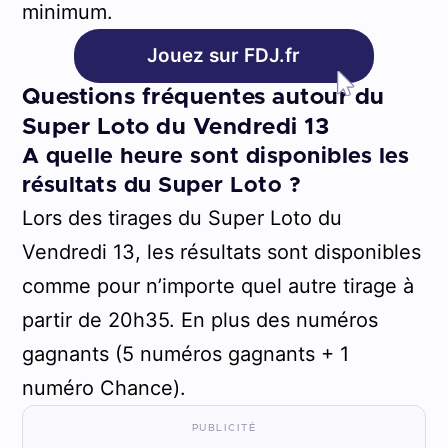
minimum.
Jouez sur FDJ.fr
Questions fréquentes autour du
Super Loto du Vendredi 13
A quelle heure sont disponibles les
résultats du Super Loto ?
Lors des tirages du Super Loto du
Vendredi 13, les résultats sont disponibles
comme pour n’importe quel autre tirage à
partir de 20h35. En plus des numéros
gagnants (5 numéros gagnants + 1
numéro Chance).