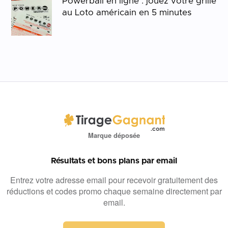
Powerball en ligne : jouez votre grille
au Loto américain en 5 minutes
Marque déposée
Résultats et bons plans par email
Entrez votre adresse email pour recevoir gratuitement des
réductions et codes promo chaque semaine directement par
email.