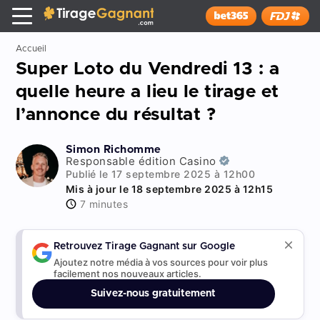
Tirage Gagnant
x
Installer
Accueil
Super Loto du Vendredi 13 : a
quelle heure a lieu le tirage et
l’annonce du résultat ?
Simon Richomme
Responsable édition Casino
Publié le 17 septembre 2025 à 12h00
Mis à jour le 18 septembre 2025 à 12h15
7 minutes
Retrouvez Tirage Gagnant sur Google
Ajoutez notre média à vos sources pour voir plus
facilement nos nouveaux articles.
Suivez-nous gratuitement