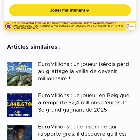
Jouer maintenant
LES JEUX D'ARGENT ET DE HASARD PEUVENT ÊTRE DANGEREUX : PERTES D'ARGENT, CONFLITS
FAMILIAUX, ADDICTION... RETROUVEZ NOS CONSEILS SUR JOUEURS-INFO-SERVICE.FR (09 74 75 13 13
- APPEL NON SURTAXÉ)
Articles similaires :
EuroMillions : un joueur isérois perd
au grattage la veille de devenir
millionnaire !
EuroMillions : un joueur en Belgique
a remporté 52,4 millions d’euros, le
3e grand gagnant de 2025
EuroMillions : une insomnie qui
rapporte gros, il découvre qu’il est