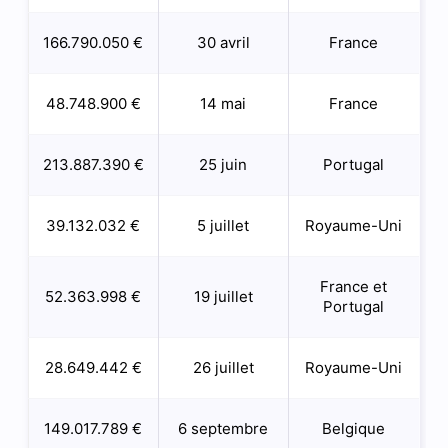
166.790.050 €
30 avril
France
48.748.900 €
14 mai
France
213.887.390 €
25 juin
Portugal
39.132.032 €
5 juillet
Royaume-Uni
France et
52.363.998 €
19 juillet
Portugal
28.649.442 €
26 juillet
Royaume-Uni
149.017.789 €
6 septembre
Belgique