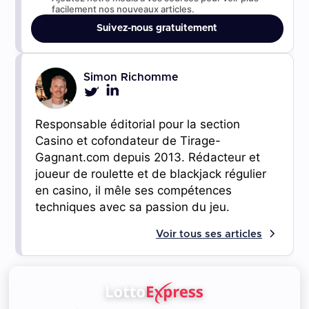
facilement nos nouveaux articles.
Suivez-nous gratuitement
Simon Richomme
Responsable éditorial pour la section
Casino et cofondateur de Tirage-
Gagnant.com depuis 2013. Rédacteur et
joueur de roulette et de blackjack régulier
en casino, il mêle ses compétences
techniques avec sa passion du jeu.
Voir tous ses articles