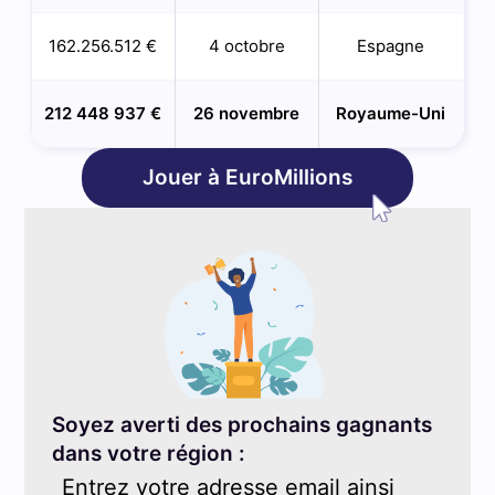
162.256.512 €
4 octobre
Espagne
212 448 937 €
26 novembre
Royaume-Uni
Jouer à EuroMillions
Soyez averti des prochains gagnants
dans votre région :
Entrez votre adresse email ainsi