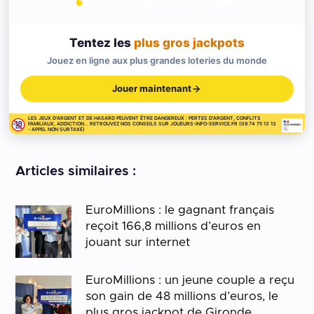
JOUEZ AUX PLUS GRANDES LOTERIES
Tentez les
plus gros jackpots
Jouez en ligne aux plus grandes loteries du monde
Jouer maintenant
LES JEUX D'ARGENT ET DE HASARD PEUVENT ÊTRE DANGEREUX : PERTES D'ARGENT, CONFLITS
FAMILIAUX, ADDICTION... RETROUVEZ NOS CONSEILS SUR JOUEURS-INFO-SERVICE.FR (09 74 75 13 13
- APPEL NON SURTAXÉ)
Articles similaires :
EuroMillions : le gagnant français
reçoit 166,8 millions d’euros en
jouant sur internet
EuroMillions : un jeune couple a reçu
son gain de 48 millions d’euros, le
plus gros jackpot de Gironde