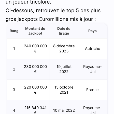
un joueur tricolore.
Ci-dessous, retrouvez le
top 5 des plus
gros jackpots Euromillions
mis à jour :
Montant du
Date du
Rang
Pays
Jackpot
tirage
240 000 000
8 décembre
1
Autriche
€
2023
230 000 000
19 juillet
Royaume-
2
€
2022
Uni
220 000 000
15 octobre
3
France
€
2021
215 840 341
Royaume-
4
10 mai 2022
€
Uni