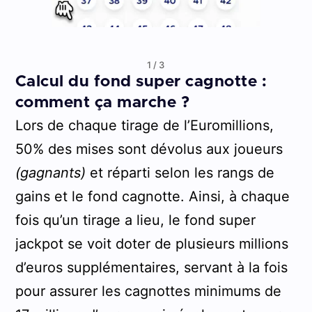
1
/
3
Calcul du fond super cagnotte :
comment ça marche ?
Lors de chaque tirage de l’Euromillions,
50% des mises sont dévolus aux joueurs
(gagnants)
et réparti selon les rangs de
gains et le fond cagnotte. Ainsi, à chaque
fois qu’un tirage a lieu, le fond super
jackpot se voit doter de plusieurs millions
d’euros supplémentaires, servant à la fois
pour assurer les cagnottes minimums de