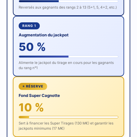
Reversés aux gagnants des rangs 2 à 13 (5+1, 5, 4+2, etc.)
RANG 1
Augmentation du jackpot
50 %
Alimente le jackpot du tirage en cours pour les gagnants
du rang n°1
⭐ RÉSERVE
Fond Super Cagnotte
10 %
Sert à financer les Super Tirages (130 M€) et garantir les
jackpots minimums (17 M€)