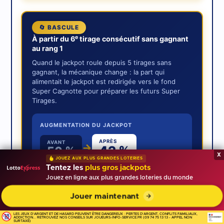
🔄 BASCULE
e
À partir du 6
tirage consécutif sans gagnant
au rang 1
Quand le jackpot roule depuis 5 tirages sans
gagnant, la mécanique change : la part qui
alimentait le jackpot est redirigée vers le fond
Super Cagnotte pour préparer les futurs Super
Tirages.
AUGMENTATION DU JACKPOT
APRÈS
AVANT
→
42 %
50 %
x
JOUEZ AUX PLUS GRANDES LOTERIES
Tentez les
plus gros jackpots
Jouez en ligne aux plus grandes loteries du monde
⭐ FOND SUPER CAGNOTTE
Jouer maintenant
APRÈS
AVANT
→
18 %
10 %
LES JEUX D'ARGENT ET DE HASARD PEUVENT ÊTRE DANGEREUX : PERTES D'ARGENT, CONFLITS FAMILIAUX,
ADDICTION... RETROUVEZ NOS CONSEILS SUR JOUEURS-INFO-SERVICE.FR (09 74 75 13 13 - APPEL NON
SURTAXÉ)