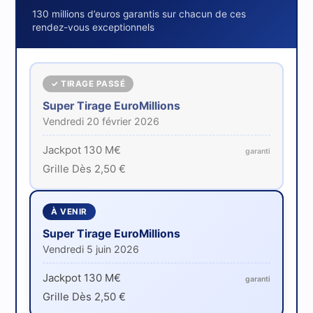
130 millions d’euros garantis sur chacun de ces
rendez-vous exceptionnels
✓ TIRAGE PASSÉ
Super Tirage EuroMillions
Vendredi 20 février 2026
Jackpot 130 M€
garanti
Grille Dès 2,50 €
À VENIR
Super Tirage EuroMillions
Vendredi 5 juin 2026
Jackpot 130 M€
garanti
Grille Dès 2,50 €