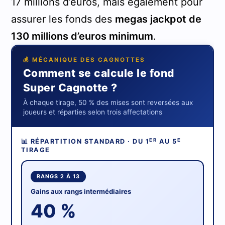
17 millions d’euros, mais également pour
assurer les fonds des
megas jackpot de
130 millions d’euros minimum
.
💰 MÉCANIQUE DES CAGNOTTES
Comment se calcule le fond
Super Cagnotte ?
À chaque tirage, 50 % des mises sont reversées aux
joueurs et réparties selon trois affectations
ER
E
📊 RÉPARTITION STANDARD · DU 1
AU 5
TIRAGE
RANGS 2 À 13
Gains aux rangs intermédiaires
40 %