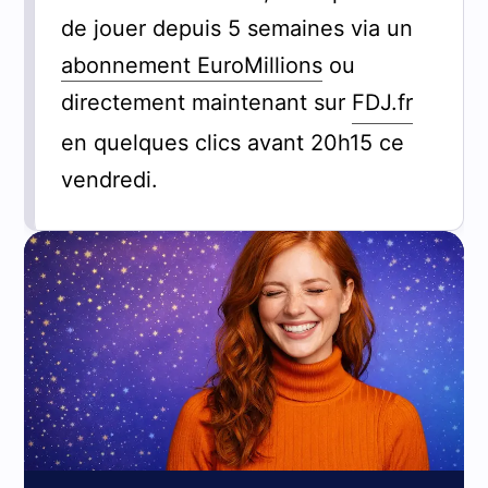
de jouer depuis 5 semaines via un
abonnement EuroMillions
ou
directement maintenant sur
FDJ.fr
en quelques clics avant 20h15 ce
vendredi.