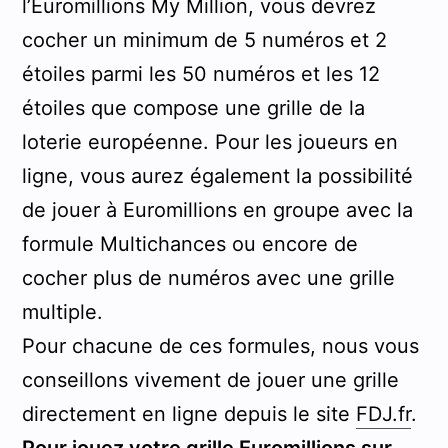
l’Euromillions My Million, vous devrez
cocher un minimum de 5 numéros et 2
étoiles parmi les 50 numéros et les 12
étoiles que compose une grille de la
loterie européenne. Pour les joueurs en
ligne, vous aurez également la possibilité
de jouer à Euromillions en groupe avec la
formule Multichances ou encore de
cocher plus de numéros avec une grille
multiple.
Pour chacune de ces formules, nous vous
conseillons vivement de jouer une grille
directement en ligne depuis le site
FDJ.fr
.
Pour jouez votre grille Euromillions sur