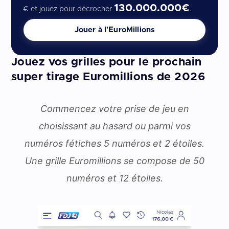
130.000.000€
€ et jouez pour décrocher
.
Jouer à l'EuroMillions
Jouez vos grilles pour le prochain
super tirage Euromillions de 2026
s
Commencez votre prise de jeu en
choisissant au hasard ou parmi vos
numéros fétiches 5 numéros et 2 étoiles.
Une grille Euromillions se compose de 50
s
numéros et 12 étoiles.