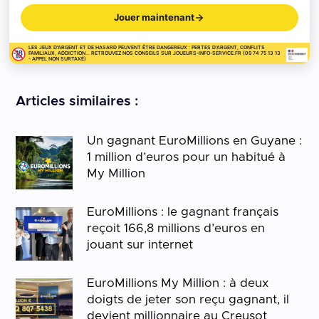
Jouer maintenant
LES JEUX D'ARGENT ET DE HASARD PEUVENT ÊTRE DANGEREUX : PERTES D'ARGENT, CONFLITS
FAMILIAUX, ADDICTION... RETROUVEZ NOS CONSEILS SUR JOUEURS-INFO-SERVICE.FR (09 74 75 13 13
- APPEL NON SURTAXÉ)
Articles similaires :
Un gagnant EuroMillions en Guyane :
1 million d’euros pour un habitué à
My Million
EuroMillions : le gagnant français
reçoit 166,8 millions d’euros en
jouant sur internet
EuroMillions My Million : à deux
doigts de jeter son reçu gagnant, il
devient millionnaire au Creusot