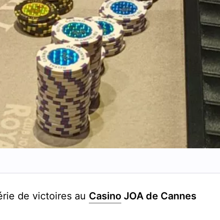
érie de victoires au
Casino
JOA de Cannes