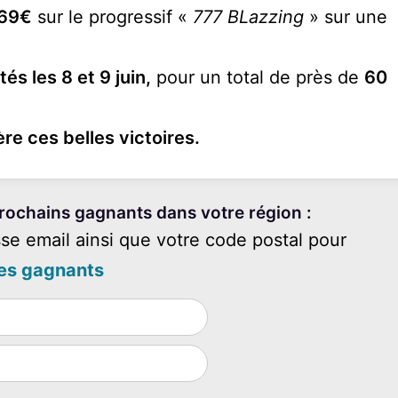
669€
sur le progressif «
777 BLazzing
» sur une
s les 8 et 9 juin,
pour un total de près de
60
ère ces belles victoires.
rochains gagnants dans votre région :
se email ainsi que votre code postal pour
tes gagnants