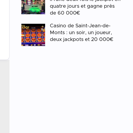
quatre jours et gagne près
de 60 000€
Casino de Saint-Jean-de-
Monts : un soir, un joueur,
deux jackpots et 20 000€