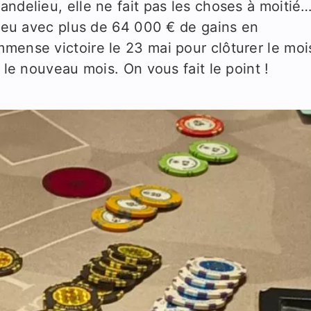
andelieu, elle ne fait pas les choses à moitié
u jeu avec plus de 64 000 € de gains en
mense victoire le 23 mai pour clôturer le moi
 le nouveau mois. On vous fait le point !