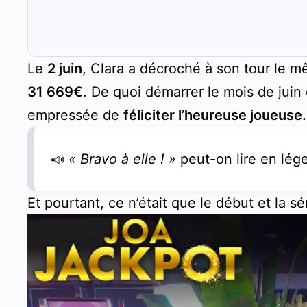
Le
2 juin
, Clara a décroché à son tour le 
31 669€
. De quoi démarrer le mois de juin
empressée de
féliciter l’heureuse joueuse.
📣
« Bravo à elle ! »
peut-on lire en lége
Et pourtant, ce n’était que le début et la sé