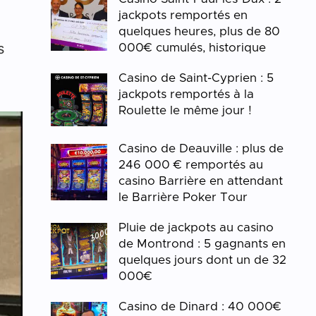
…
jackpots remportés en
quelques heures, plus de 80
s
000€ cumulés, historique
Casino de Saint-Cyprien : 5
jackpots remportés à la
Roulette le même jour !
Casino de Deauville : plus de
246 000 € remportés au
casino Barrière en attendant
le Barrière Poker Tour
Pluie de jackpots au casino
de Montrond : 5 gagnants en
quelques jours dont un de 32
000€
Casino de Dinard : 40 000€