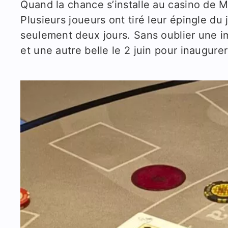
Quand la chance s’installe au casino de M
Plusieurs joueurs ont tiré leur épingle d
seulement deux jours. Sans oublier une im
et une autre belle le 2 juin pour inaugurer