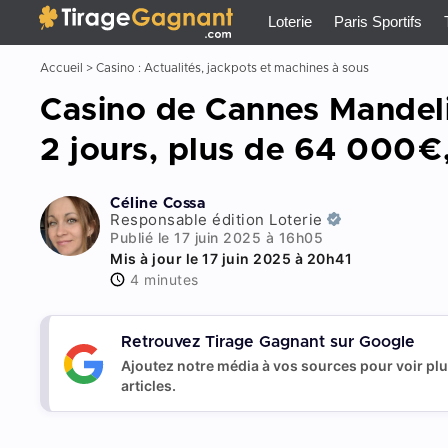
Tirage Gagnant
x
Loterie
Paris Sportifs
Accueil
>
Casino : Actualités, jackpots et machines à sous
Casino de Cannes Mandeli
2 jours, plus de 64 000€, 
Céline Cossa
Responsable édition Loterie
Publié le 17 juin 2025 à 16h05
Mis à jour le 17 juin 2025 à 20h41
4 minutes
Retrouvez Tirage Gagnant sur Google
Ajoutez notre média à vos sources pour voir pl
articles.