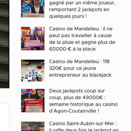
gagné par un même joueur,
remportant 2 jackpots en
quelques jours !
Casino de Mandelieu : il ne
peut pas travailler à cause
de la pluie et gagne plus de
60000 € à la place
Casino de Mandelieu : 118
320€ pour ce jeune
entrepreneur au blackjack
Deux jackpots coup sur
coup, plus de 49000€ :
semaine historique au casino
d’Agon-Coutainville !
Casino Saint-Aubin-sur-Mer :
il rafle deux fois le jackpot en