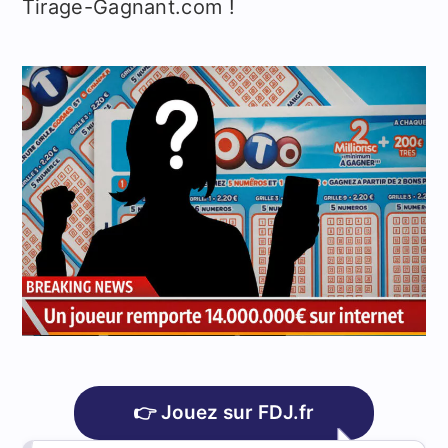
Tirage-Gagnant.com !
👉 Jouez sur FDJ.fr