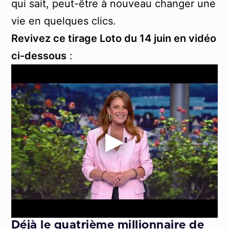
qui sait, peut-être à nouveau changer une
vie en quelques clics.
Revivez ce tirage Loto du 14 juin en vidéo
ci-dessous
:
Déjà le quatrième millionnaire de