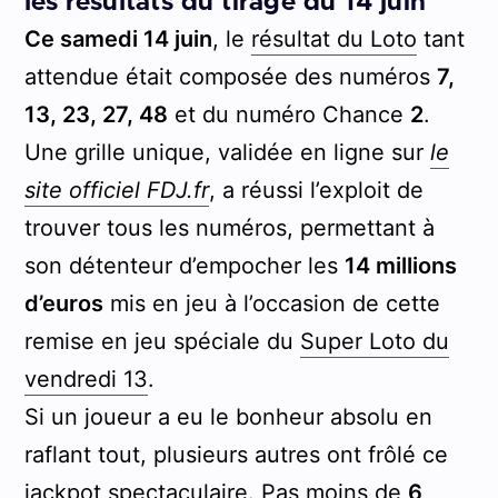
les résultats du tirage du 14 juin
Ce samedi 14 juin
, le
résultat du Loto
tant
attendue était composée des numéros
7,
13, 23, 27, 48
et du numéro Chance
2
.
Une grille unique, validée en ligne sur
le
site officiel FDJ.fr
, a réussi l’exploit de
trouver tous les numéros, permettant à
son détenteur d’empocher les
14 millions
d’euros
mis en jeu à l’occasion de cette
remise en jeu spéciale du
Super Loto du
vendredi 13
.
Si un joueur a eu le bonheur absolu en
raflant tout, plusieurs autres ont frôlé ce
jackpot spectaculaire. Pas moins de
6