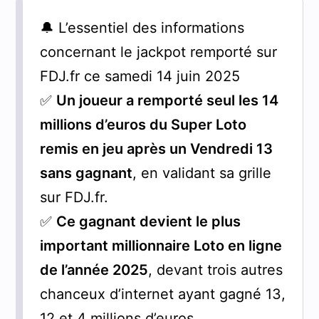
🔔 L’essentiel des informations
concernant le jackpot remporté sur
FDJ.fr ce samedi 14 juin 2025
✅
Un joueur a remporté seul les 14
millions d’euros du Super Loto
remis en jeu après un Vendredi 13
sans gagnant
, en validant sa grille
sur FDJ.fr.
✅
Ce gagnant devient le plus
important millionnaire Loto en ligne
de l’année 2025
, devant trois autres
chanceux d’internet ayant gagné 13,
12 et 4 millions d’euros.