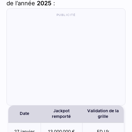
de l’année
2025
:
Jackpot
Validation de la
Date
remporté
grille
27 janvier
13 000 000 €
FDJ.fr