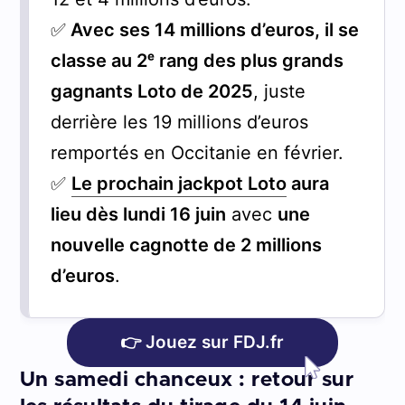
✅
Avec ses 14 millions d’euros, il se
classe au 2ᵉ rang des plus grands
gagnants Loto de 2025
, juste
derrière les 19 millions d’euros
remportés en Occitanie en février.
✅
Le prochain jackpot Loto
aura
lieu dès lundi 16 juin
avec
une
nouvelle cagnotte de 2 millions
d’euros
.
👉 Jouez sur FDJ.fr
Un samedi chanceux : retour sur