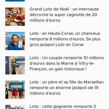
Grand Loto de Noël : un internaute
décroche la super cagnotte de 20
millions d’euros
Loto : en Haute-Corse, un chanceux
remporte 8 millions d’euros, 5e plus
gros jackpot Loto en Corse
Loto : Un couple remporte 10 millions
d’euros dans la Marne à Vitry-le-
François, un gain historique !
Loto : un père et sa fille de Marseillan
remporte un énorme jackpot de 19
millions d’euros
Loto : cette gagnante remporte 3