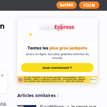
Installer
un
JOUEZ AUX PLUS GRANDES LOTERIES
Tentez les
plus gros jackpots
Jouez en ligne aux plus grandes loteries du
monde
Jouer maintenant
LES JEUX D'ARGENT ET DE HASARD PEUVENT ÊTRE DANGEREUX : PERTES
D'ARGENT, CONFLITS FAMILIAUX, ADDICTION... RETROUVEZ NOS CONSEILS
SUR JOUEURS-INFO-SERVICE.FR (09 74 75 13 13 - APPEL NON SURTAXÉ)
Articles similaires :
ité
EuroMillions : « Je pense que