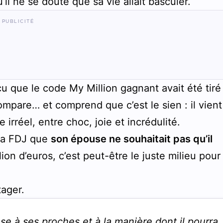
u’il ne se doute que sa vie allait basculer.
çu que le code My Million gagnant avait été tiré
 compare… et comprend que c’est le sien : il vien
irréel, entre choc, joie et incrédulité.
à la FDJ que
son épouse ne souhaitait pas qu’il
lion d’euros, c’est peut-être le juste milieu pour
tager.
 à ses proches et à la manière dont il pourra