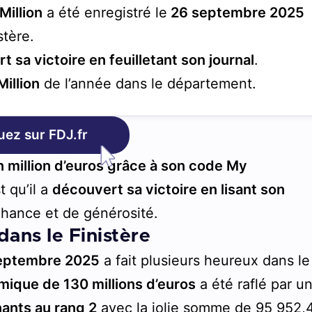
Million
a été enregistré le
26 septembre 2025
stère.
 sa victoire en feuilletant son journal
.
Million
de l’année dans le département.
uez sur FDJ.fr
 million d’euros grâce à son code My
t qu’il a
découvert sa victoire en lisant son
chance et de générosité.
dans le Finistère
eptembre 2025
a fait plusieurs heureux dans le
mique de 130 millions d’euros
a été raflé par u
ants au rang 2
avec la jolie somme de 95 952,