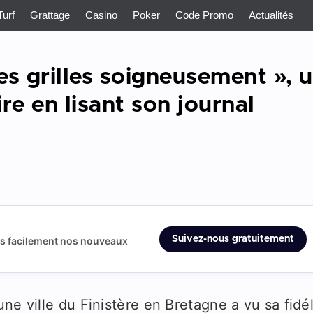
Turf
Grattage
Casino
Poker
Code Promo
Actualités
ses grilles soigneusement », 
re en lisant son journal
Suivez-nous gratuitement
us facilement nos nouveaux
ne ville du Finistère en Bretagne a vu sa fidél