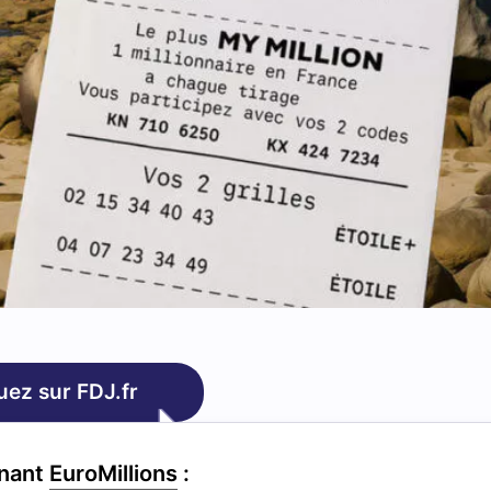
uez sur FDJ.fr
gnant
EuroMillions
: