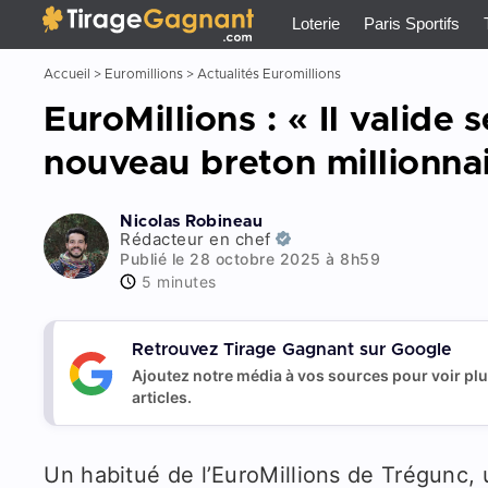
Tirage Gagnant
x
Loterie
Paris Sportifs
Accueil
>
Euromillions
>
Actualités Euromillions
EuroMillions : « Il valide 
nouveau breton millionnai
Nicolas Robineau
Rédacteur en chef
Publié le 28 octobre 2025 à 8h59
5 minutes
Retrouvez Tirage Gagnant sur Google
Ajoutez notre média à vos sources pour voir pl
articles.
Un habitué de l’EuroMillions de Trégunc, u