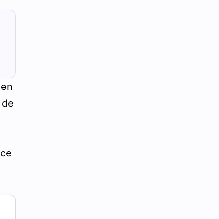
 en
t de
 ce