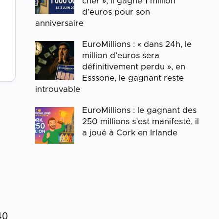
cher », il gagne 1 million
d’euros pour son
anniversaire
EuroMillions : « dans 24h, le
million d’euros sera
définitivement perdu », en
Esssone, le gagnant reste
introuvable
EuroMillions : le gagnant des
250 millions s’est manifesté, il
a joué à Cork en Irlande
n
40