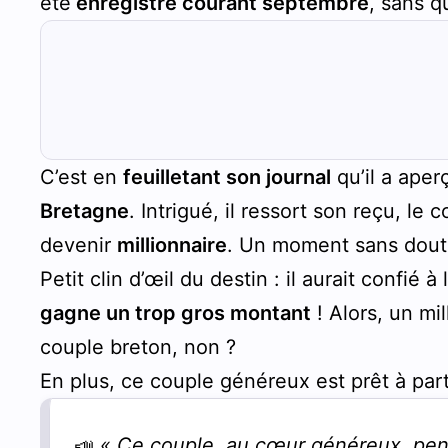
été
enregistré courant septembre
, sans q
C’est en
feuilletant son journal
qu’il a aper
Bretagne
. Intrigué, il ressort son reçu, le
devenir
millionnaire
. Un moment sans doute 
Petit clin d’œil du destin : il aurait confié 
gagne un trop gros montant
! Alors, un mil
couple breton, non ?
En plus, ce couple généreux est prêt à par
📣
« Ce couple, au cœur généreux, pense