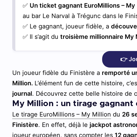
✅
Un ticket gagnant EuroMillions – My 
au bar Le Narval à Trégunc dans le Fini
✅ Le gagnant, joueur fidèle, a
découvert
✅ Il s’agit du
troisième millionnaire My 
👉 Jo
Un joueur fidèle du Finistère a
remporté un
Million.
L’élément fun de cette histoire, c’es
journal
. Découvrez cette belle histoire de 
My Million : un tirage gagnant 
Le tirage EuroMillions – My Million
du
26 s
Finistère
. En effet, déjà le
jackpot astrono
joueur européen, sans compter les
12 gagn