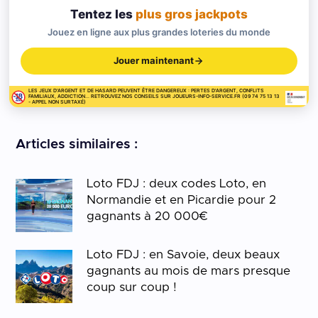
Tentez les
plus gros jackpots
Jouez en ligne aux plus grandes loteries du monde
Jouer maintenant
LES JEUX D'ARGENT ET DE HASARD PEUVENT ÊTRE DANGEREUX : PERTES D'ARGENT, CONFLITS
FAMILIAUX, ADDICTION... RETROUVEZ NOS CONSEILS SUR JOUEURS-INFO-SERVICE.FR (09 74 75 13 13
- APPEL NON SURTAXÉ)
Articles similaires :
Loto FDJ : deux codes Loto, en
Normandie et en Picardie pour 2
gagnants à 20 000€
Loto FDJ : en Savoie, deux beaux
gagnants au mois de mars presque
coup sur coup !