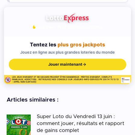
JOUEZ AUX PLUS GRANDES LOTERIES
Tentez les
plus gros jackpots
Jouez en ligne aux plus grandes loteries du monde
Jouer maintenant
LES JEUX D'ARGENT ET DE HASARD PEUVENT ÊTRE DANGEREUX : PERTES D'ARGENT, CONFLITS
FAMILIAUX, ADDICTION... RETROUVEZ NOS CONSEILS SUR JOUEURS-INFO-SERVICE.FR (09 74 75 13 13
- APPEL NON SURTAXÉ)
Articles similaires :
Super Loto du Vendredi 13 juin :
comment jouer, résultats et rapport
de gains complet