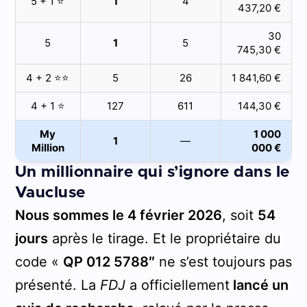
5 + 1 ⭐
1
4
437,20 €
30
5
1
5
745,30 €
4 + 2 ⭐⭐
5
26
1 841,60 €
4 + 1 ⭐
127
611
144,30 €
My
1 000
1
—
Million
000 €
Un millionnaire qui s’ignore dans le
Vaucluse
Nous sommes le 4 février 2026
, soit
54
jours
après le tirage. Et le propriétaire du
code «
QP 012 5788″
ne s’est toujours pas
présenté. La
FDJ
a officiellement
lancé un