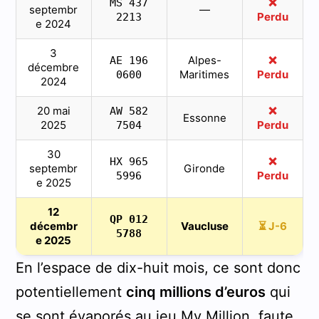
❌
MS 437
septembr
—
Perdu
2213
e 2024
3
Alpes-
❌
AE 196
décembre
Maritimes
Perdu
0600
2024
20 mai
❌
AW 582
Essonne
2025
Perdu
7504
30
❌
HX 965
septembr
Gironde
Perdu
5996
e 2025
12
QP 012
décembr
Vaucluse
⏳ J-6
5788
e 2025
En l’espace de dix-huit mois, ce sont donc
potentiellement
cinq millions d’euros
qui
se sont évaporés au
jeu My Million
, faute