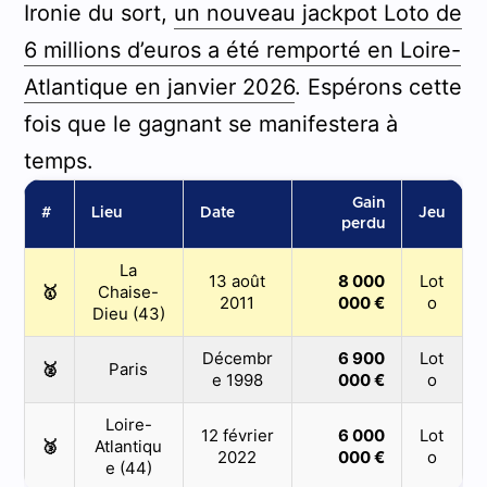
Ironie du sort,
un nouveau jackpot Loto de
6 millions d’euros a été remporté en Loire-
Atlantique en janvier 2026
. Espérons cette
fois que le gagnant se manifestera à
temps.
Gain
#
Lieu
Date
Jeu
perdu
La
13 août
8 000
Lot
🥇
Chaise-
2011
000 €
o
Dieu (43)
Décembr
6 900
Lot
🥈
Paris
e 1998
000 €
o
Loire-
12 février
6 000
Lot
🥉
Atlantiqu
2022
000 €
o
e (44)