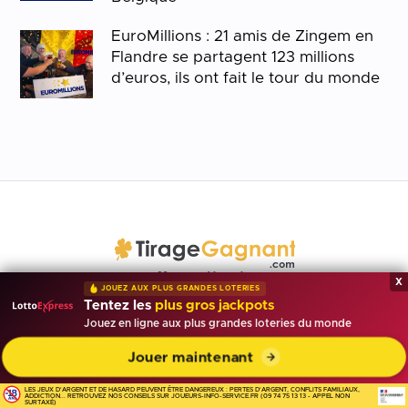
EuroMillions : 21 amis de Zingem en
Flandre se partagent 123 millions
d’euros, ils ont fait le tour du monde
Marque déposée
x
JOUEZ AUX PLUS GRANDES LOTERIES
Tentez les
plus gros jackpots
Résultats et bons plans par email
Jouez en ligne aux plus grandes loteries du monde
Entrez votre adresse email pour recevoir gratuitement des
Jouer maintenant
réductions et codes promo chaque semaine directement par
email.
LES JEUX D'ARGENT ET DE HASARD PEUVENT ÊTRE DANGEREUX : PERTES D'ARGENT, CONFLITS FAMILIAUX,
ADDICTION... RETROUVEZ NOS CONSEILS SUR JOUEURS-INFO-SERVICE.FR (09 74 75 13 13 - APPEL NON
SURTAXÉ)