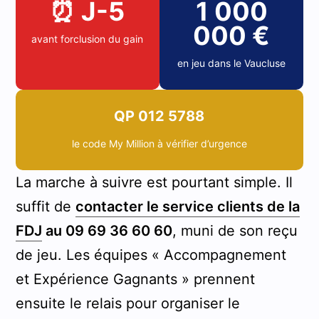
⏰ J-5
1 000
000 €
avant forclusion du gain
en jeu dans le Vaucluse
QP 012 5788
le code My Million à vérifier d’urgence
La marche à suivre est pourtant simple. Il
suffit de
contacter le service clients de la
FDJ
au 09 69 36 60 60
, muni de son reçu
de jeu. Les équipes « Accompagnement
et Expérience Gagnants » prennent
ensuite le relais pour organiser le