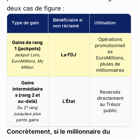
deux cas de figure :
Bénéficiaire si
Type de gain
Utilisation
non réclamé
Opérations
Gains de rang
promotionnell
1 (jackpots)
es
La FDJ
Jackpot Loto,
EuroMillions,
EuroMillions, My
pluies de
Million
millionnaires
Gains
intermédiaire
Reversés
s (rang 2 et
directement
au-delà)
L’État
au Trésor
Du 2ᵉ rang
public
jusqu’aux plus
petits gains
Concrètement, si le millionnaire du