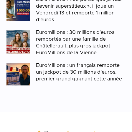
devenir superstitieux », il joue un
Vendredi 13 et remporte 1 million
d’euros
Euromillions : 30 millions d’euros
remportés par une famille de
Châtellerault, plus gros jackpot
EuroMillions de la Vienne
EuroMillions : un français remporte
un jackpot de 30 millions d’euros,
premier grand gagnant cette année