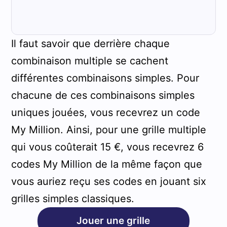
Il faut savoir que derrière chaque
combinaison multiple se cachent
différentes combinaisons simples. Pour
chacune de ces combinaisons simples
uniques jouées, vous recevrez un code
My Million. Ainsi, pour une grille multiple
qui vous coûterait 15 €, vous recevrez 6
codes My Million de la même façon que
vous auriez reçu ses codes en jouant six
grilles simples classiques.
Jouer une grille