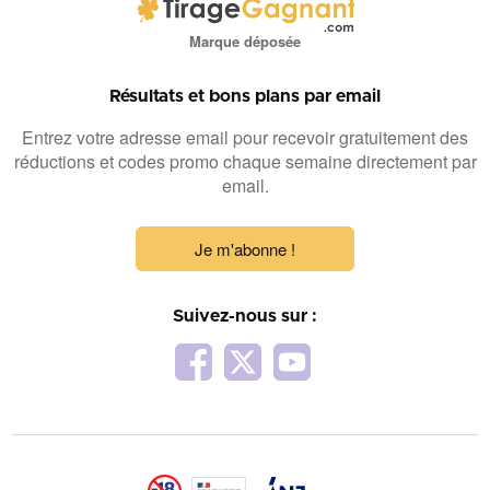
Marque déposée
Résultats et bons plans par email
Entrez votre adresse email pour recevoir gratuitement des
réductions et codes promo chaque semaine directement par
email.
Je m'abonne !
Suivez-nous sur :