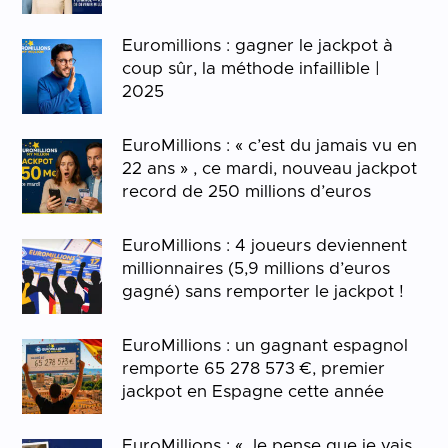
Euromillions : gagner le jackpot à
coup sûr, la méthode infaillible |
2025
EuroMillions : « c’est du jamais vu en
22 ans » , ce mardi, nouveau jackpot
record de 250 millions d’euros
EuroMillions : 4 joueurs deviennent
millionnaires (5,9 millions d’euros
gagné) sans remporter le jackpot !
EuroMillions : un gagnant espagnol
remporte 65 278 573 €, premier
jackpot en Espagne cette année
EuroMillions : « Je pense que je vais