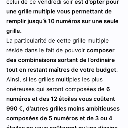
celui de ce vendredi soir
est d’opter pour
une grille multiple vous permettant de
remplir jusqu’à 10 numéros sur une seule
grille.
La particularité de cette grille multiple
réside dans le fait de pouvoir
composer
des combinaisons sortant de l’ordinaire
tout en restant maîtres de votre budget
.
Ainsi, si les grilles multiples les plus
onéreuses qui seront composées de
6
numéros et des 12 étoiles vous coûtent
990 €, d’autres grilles moins ambitieuses
composées de 5 numéros et de 3 ou 4
étoiles ne vous coûteront qu’une dizaine