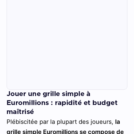
Jouer une grille simple à
Euromillions : rapidité et budget
maîtrisé
Plébiscitée par la plupart des joueurs,
la
grille simple Euromillions se compose de