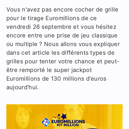
Vous n'avez pas encore cocher de grille
pour le tirage Euromillions de ce
vendredi 26 septembre et vous hésitez
encore entre une prise de jeu classique
ou multiple ? Nous allons vous expliquer
dans cet article les différents types de
grilles pour tenter votre chance et peut-
être remporté le super jackpot
Euromillions de 130 millions d'euros
aujourd'hui.