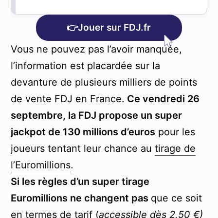
👉Jouer sur FDJ.fr
Vous ne pouvez pas l’avoir manquée,
l’information est placardée sur la
devanture de plusieurs milliers de points
de vente FDJ en France.
Ce vendredi 26
septembre, la FDJ propose un super
jackpot de 130 millions d’euros
pour les
joueurs tentant leur chance au
tirage de
l’Euromillions
.
Si les règles d’un super tirage
Euromillions ne changent pas
que ce soit
en termes de tarif (
accessible dès 2,50 €)