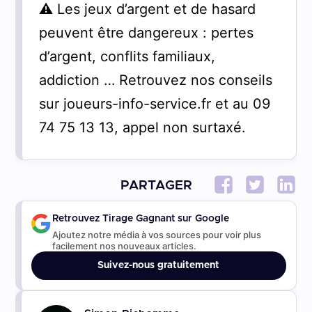
⚠️ Les jeux d’argent et de hasard
peuvent être dangereux : pertes
d’argent, conflits familiaux,
addiction … Retrouvez nos conseils
sur joueurs-info-service.fr et au 09
74 75 13 13, appel non surtaxé.
PARTAGER
Retrouvez Tirage Gagnant sur Google
Ajoutez notre média à vos sources pour voir plus
facilement nos nouveaux articles.
Suivez-nous gratuitement