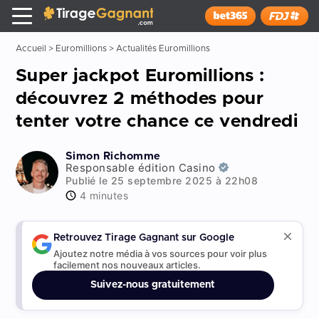
Tirage Gagnant
x
Installer
Accueil
>
Euromillions
>
Actualités Euromillions
Super jackpot Euromillions :
découvrez 2 méthodes pour
tenter votre chance ce vendredi
Simon Richomme
Responsable édition Casino
Publié le 25 septembre 2025 à 22h08
4 minutes
Retrouvez Tirage Gagnant sur Google
Ajoutez notre média à vos sources pour voir plus
facilement nos nouveaux articles.
Suivez-nous gratuitement