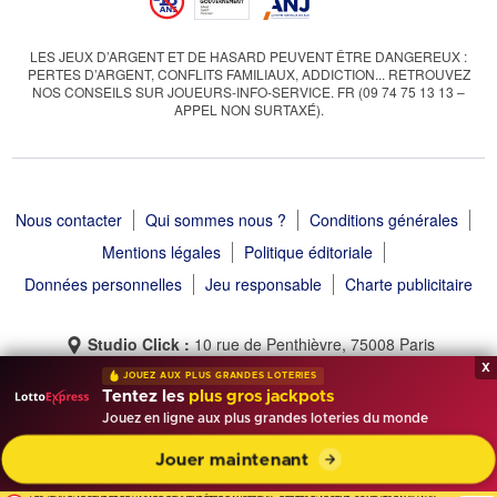
LES JEUX D’ARGENT ET DE HASARD PEUVENT ÊTRE DANGEREUX :
PERTES D’ARGENT, CONFLITS FAMILIAUX, ADDICTION... RETROUVEZ
NOS CONSEILS SUR JOUEURS-INFO-SERVICE. FR (09 74 75 13 13 –
APPEL NON SURTAXÉ).
Nous contacter
Qui sommes nous ?
Conditions générales
Mentions légales
Politique éditoriale
Données personnelles
Jeu responsable
Charte publicitaire
Studio Click :
10 rue de Penthièvre, 75008 Paris
x
JOUEZ AUX PLUS GRANDES LOTERIES
Tentez les
plus gros jackpots
Jouez en ligne aux plus grandes loteries du monde
Tirage Gagnant © 2013 - 2026 - Tous droits réservés
Jouer maintenant